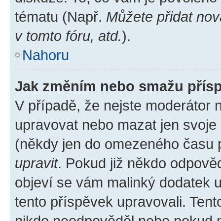
tématu (Např.
Můžete přidat nov
v tomto fóru, atd.
).
Nahoru
Jak změním nebo smažu přís
V případě, že nejste moderátor 
upravovat nebo mazat jen svoje 
(někdy jen do omezeného času po
upravit
. Pokud již někdo odpověd
objeví se vám malinký dodatek u 
tento příspěvek upravovali. Ten
nikdo neodpověděl nebo pokud mo