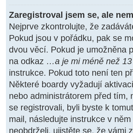
Zaregistroval jsem se, ale nem
Nejprve zkontrolujte, že zadávát
Pokud jsou v pořádku, pak se mo
dvou věcí. Pokud je umožněna pod
na odkaz
…a je mi méně než 13 
instrukce. Pokud toto není ten p
Některé boardy vyžadují aktivac
nebo administrátorem před tím, n
se registrovali, byli byste k tom
mail, následujte instrukce v něm
neobdrželi, ujistěte se, že vámi