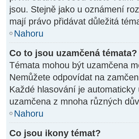
jsou. Stejně jako u oznámení rozh
mají právo přidávat důležitá tém
Nahoru
Co to jsou uzamčená témata?
Témata mohou být uzamčena mo
Nemůžete odpovídat na zamčená 
Každé hlasování je automatick
uzamčena z mnoha různých dův
Nahoru
Co jsou ikony témat?