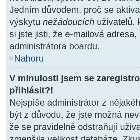
Jedním důvodem, proč se aktiva
výskytu
nežádoucích
uživatelů, 
si jste jisti, že e-mailová adresa,
administrátora boardu.
Nahoru
V minulosti jsem se zaregist
přihlásit?!
Nejspíše administrátor z nějaké
být z důvodu, že jste možná nevl
že se pravidelně odstraňují uživa
zmenšila velikost databáze. Zkus