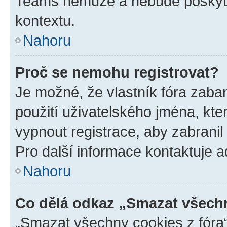
Teams nemůže a nebude poskyto
kontextu.
Nahoru
Proč se nemohu registrovat?
Je možné, že vlastník fóra zaba
použití uživatelského jména, které
vypnout registrace, aby zabrani
Pro další informace kontaktuje ad
Nahoru
Co dělá odkaz „Smazat všechn
„Smazat všechny cookies z fóra“