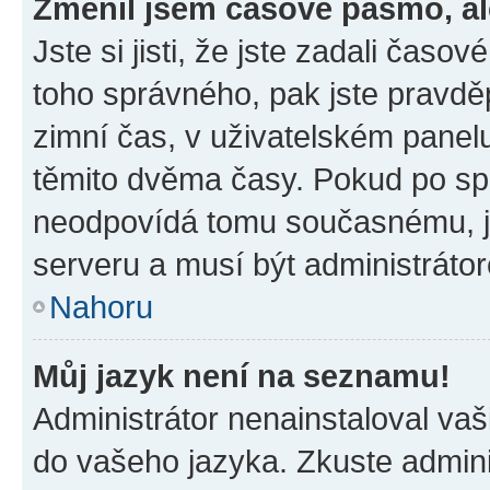
Změnil jsem časové pásmo, ale
Jste si jisti, že jste zadali časo
toho správného, pak jste pravdě
zimní čas, v uživatelském pane
těmito dvěma časy. Pokud po s
neodpovídá tomu současnému, j
serveru a musí být administráto
Nahoru
Můj jazyk není na seznamu!
Administrátor nenainstaloval vaši
do vašeho jazyka. Zkuste admini