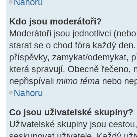
Nahoru
Kdo jsou moderátoři?
Moderátoři jsou jednotlivci (nebo 
starat se o chod fóra každý den
příspěvky, zamykat/odemykat, p
která spravují. Obecně řečeno, m
nepřispívali
mimo téma
nebo nepř
Nahoru
Co jsou uživatelské skupiny?
Uživatelské skupiny jsou cestou
seskupovat uživatele. Každý uživ