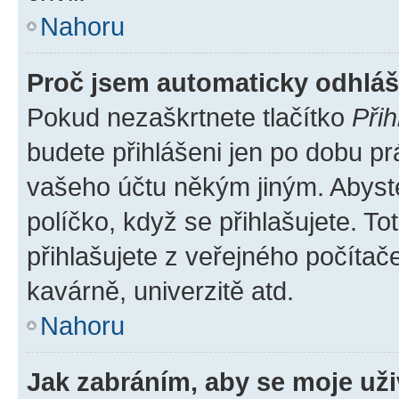
Nahoru
Proč jsem automaticky odhlá
Pokud nezaškrtnete tlačítko
Přih
budete přihlášeni jen po dobu pr
vašeho účtu někým jiným. Abyste 
políčko, když se přihlašujete. 
přihlašujete z veřejného počítač
kavárně, univerzitě atd.
Nahoru
Jak zabráním, aby se moje už