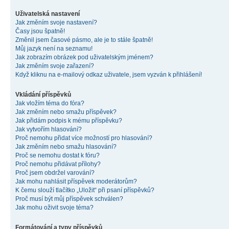
Uživatelská nastavení
Jak změním svoje nastavení?
Časy jsou špatně!
Změnil jsem časové pásmo, ale je to stále špatně!
Můj jazyk není na seznamu!
Jak zobrazím obrázek pod uživatelským jménem?
Jak změním svoje zařazení?
Když kliknu na e-mailový odkaz uživatele, jsem vyzván k přihlášení!
Vkládání příspěvků
Jak vložím téma do fóra?
Jak změním nebo smažu příspěvek?
Jak přidám podpis k mému příspěvku?
Jak vytvořím hlasování?
Proč nemohu přidat více možností pro hlasování?
Jak změním nebo smažu hlasování?
Proč se nemohu dostat k fóru?
Proč nemohu přidávat přílohy?
Proč jsem obdržel varování?
Jak mohu nahlásit příspěvek moderátorům?
K čemu slouží tlačítko „Uložit“ při psaní příspěvků?
Proč musí být můj příspěvek schválen?
Jak mohu oživit svoje téma?
Formátování a typy příspěvků