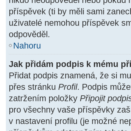
příspěvek (ti by měli sami zanec
uživatelé nemohou příspěvek sma
odpověděl.
Nahoru
Jak přidám podpis k mému př
Přidat podpis znamená, že si mus
přes stránku
Profil
. Podpis může
zatržením položky
Připojit podpi
pro všechny vaše příspěvky zašk
v nastavení profilu (je možné n