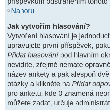
příspěvkům odstraněním tohoto z
Nahoru
Jak vytvořím hlasování?
Vytvoření hlasování je jednoduc
upravujete první příspěvek, poku
Přidat hlasování
pod hlavním okn
nevidíte, zřejmě nemáte oprávněn
název ankety a pak alespoň dvě
otázky a klikněte na
Přidat odpo
pro anketu, kde 0 znamená neom
můžete zadat, určuje administrá