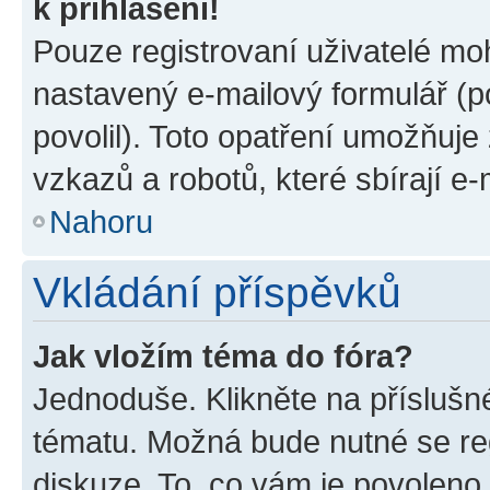
k přihlášení!
Pouze registrovaní uživatelé moh
nastavený e-mailový formulář (p
povolil). Toto opatření umožňuj
vzkazů a robotů, které sbírají e
Nahoru
Vkládání příspěvků
Jak vložím téma do fóra?
Jednoduše. Klikněte na příslušn
tématu. Možná bude nutné se reg
diskuze. To, co vám je povoleno