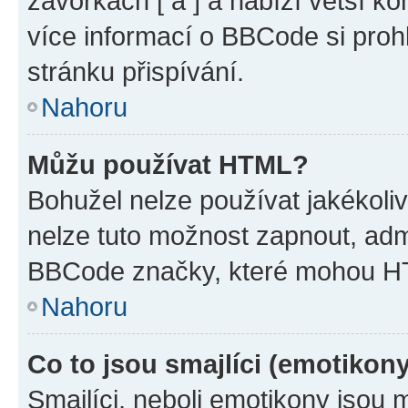
závorkách [ a ] a nabízí větší ko
více informací o BBCode si proh
stránku přispívání.
Nahoru
Můžu používat HTML?
Bohužel nelze používat jakékoli
nelze tuto možnost zapnout, adm
BBCode značky, které mohou HT
Nahoru
Co to jsou smajlíci (emotikon
Smajlíci, neboli emotikony jsou 