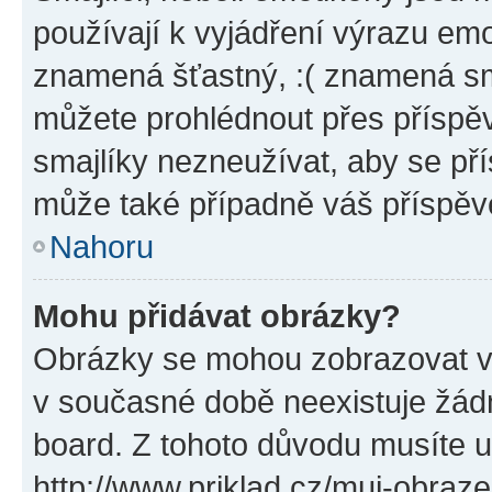
používají k vyjádření výrazu emo
znamená šťastný, :( znamená sm
můžete prohlédnout přes příspěv
smajlíky nezneužívat, aby se př
může také případně váš příspěv
Nahoru
Mohu přidávat obrázky?
Obrázky se mohou zobrazovat ve
v současné době neexistuje žád
board. Z tohoto důvodu musíte u
http://www.priklad.cz/muj-obraz