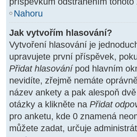
příspěvkům odstraněním tohoto z
Nahoru
Jak vytvořím hlasování?
Vytvoření hlasování je jednoduc
upravujete první příspěvek, poku
Přidat hlasování
pod hlavním okn
nevidíte, zřejmě nemáte oprávněn
název ankety a pak alespoň dvě
otázky a klikněte na
Přidat odpo
pro anketu, kde 0 znamená neom
můžete zadat, určuje administrá