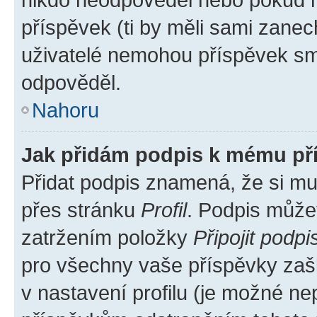
příspěvek (ti by měli sami zanec
uživatelé nemohou příspěvek sma
odpověděl.
Nahoru
Jak přidám podpis k mému př
Přidat podpis znamená, že si mus
přes stránku
Profil
. Podpis může
zatržením položky
Připojit podpi
pro všechny vaše příspěvky zašk
v nastavení profilu (je možné n