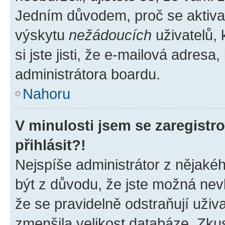
Jedním důvodem, proč se aktiva
výskytu
nežádoucích
uživatelů, 
si jste jisti, že e-mailová adresa,
administrátora boardu.
Nahoru
V minulosti jsem se zaregist
přihlásit?!
Nejspíše administrátor z nějaké
být z důvodu, že jste možná nevl
že se pravidelně odstraňují uživa
zmenšila velikost databáze. Zkus