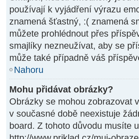
používají k vyjádření výrazu emo
znamená šťastný, :( znamená sm
můžete prohlédnout přes příspěv
smajlíky nezneužívat, aby se př
může také případně váš příspěv
Nahoru
Mohu přidávat obrázky?
Obrázky se mohou zobrazovat ve
v současné době neexistuje žád
board. Z tohoto důvodu musíte u
http://www.priklad.cz/muj-obraz