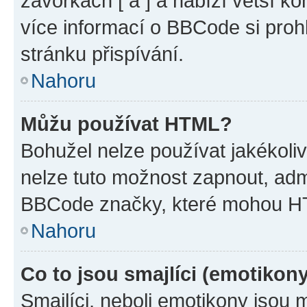
závorkách [ a ] a nabízí větší ko
více informací o BBCode si proh
stránku přispívání.
Nahoru
Můžu používat HTML?
Bohužel nelze používat jakékoli
nelze tuto možnost zapnout, adm
BBCode značky, které mohou HT
Nahoru
Co to jsou smajlíci (emotikon
Smajlíci, neboli emotikony jsou 