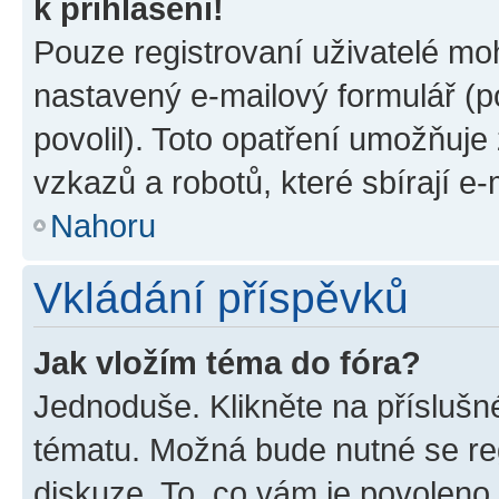
k přihlášení!
Pouze registrovaní uživatelé moh
nastavený e-mailový formulář (p
povolil). Toto opatření umožňuj
vzkazů a robotů, které sbírají e
Nahoru
Vkládání příspěvků
Jak vložím téma do fóra?
Jednoduše. Klikněte na příslušn
tématu. Možná bude nutné se reg
diskuze. To, co vám je povoleno