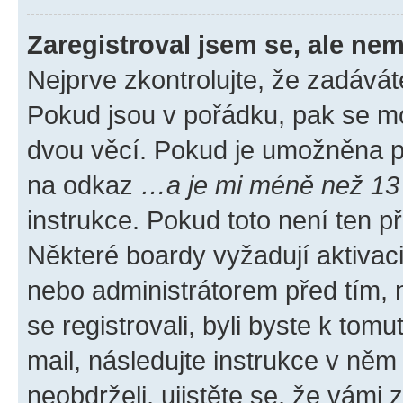
Zaregistroval jsem se, ale nem
Nejprve zkontrolujte, že zadávát
Pokud jsou v pořádku, pak se mo
dvou věcí. Pokud je umožněna pod
na odkaz
…a je mi méně než 13 
instrukce. Pokud toto není ten p
Některé boardy vyžadují aktivac
nebo administrátorem před tím, n
se registrovali, byli byste k tom
mail, následujte instrukce v něm
neobdrželi, ujistěte se, že vámi