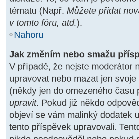
tématu (Např.
Můžete přidat nov
v tomto fóru, atd.
).
Nahoru
Jak změním nebo smažu přís
V případě, že nejste moderátor 
upravovat nebo mazat jen svoje 
(někdy jen do omezeného času po
upravit
. Pokud již někdo odpověd
objeví se vám malinký dodatek u 
tento příspěvek upravovali. Ten
nikdo neodpověděl nebo pokud mo