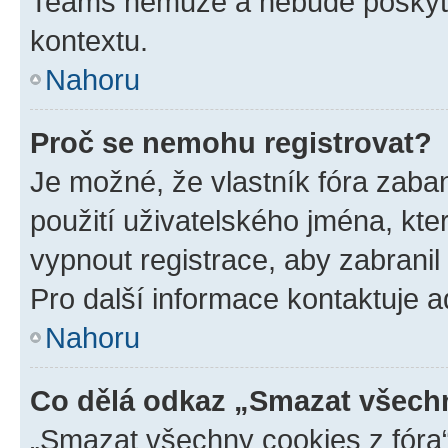
Teams nemůže a nebude poskyto
kontextu.
Nahoru
Proč se nemohu registrovat?
Je možné, že vlastník fóra zaba
použití uživatelského jména, které
vypnout registrace, aby zabrani
Pro další informace kontaktuje ad
Nahoru
Co dělá odkaz „Smazat všechn
„Smazat všechny cookies z fóra“