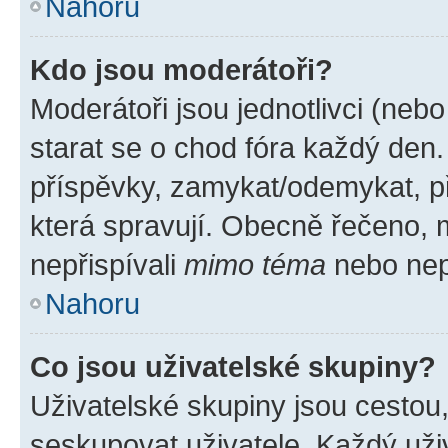
Nahoru
Kdo jsou moderátoři?
Moderátoři jsou jednotlivci (nebo 
starat se o chod fóra každý den
příspěvky, zamykat/odemykat, p
která spravují. Obecně řečeno, m
nepřispívali
mimo téma
nebo nepř
Nahoru
Co jsou uživatelské skupiny?
Uživatelské skupiny jsou cestou
seskupovat uživatele. Každý uživ