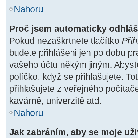
Nahoru
Proč jsem automaticky odhlá
Pokud nezaškrtnete tlačítko
Přih
budete přihlášeni jen po dobu pr
vašeho účtu někým jiným. Abyste 
políčko, když se přihlašujete. 
přihlašujete z veřejného počítač
kavárně, univerzitě atd.
Nahoru
Jak zabráním, aby se moje už