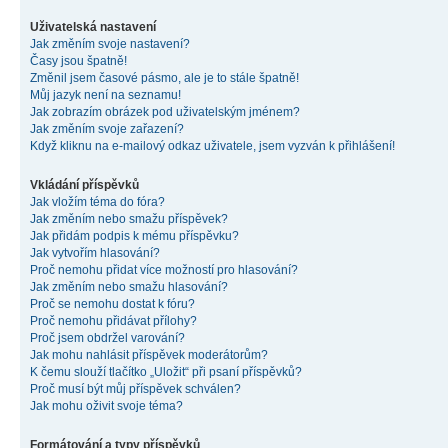
Uživatelská nastavení
Jak změním svoje nastavení?
Časy jsou špatně!
Změnil jsem časové pásmo, ale je to stále špatně!
Můj jazyk není na seznamu!
Jak zobrazím obrázek pod uživatelským jménem?
Jak změním svoje zařazení?
Když kliknu na e-mailový odkaz uživatele, jsem vyzván k přihlášení!
Vkládání příspěvků
Jak vložím téma do fóra?
Jak změním nebo smažu příspěvek?
Jak přidám podpis k mému příspěvku?
Jak vytvořím hlasování?
Proč nemohu přidat více možností pro hlasování?
Jak změním nebo smažu hlasování?
Proč se nemohu dostat k fóru?
Proč nemohu přidávat přílohy?
Proč jsem obdržel varování?
Jak mohu nahlásit příspěvek moderátorům?
K čemu slouží tlačítko „Uložit“ při psaní příspěvků?
Proč musí být můj příspěvek schválen?
Jak mohu oživit svoje téma?
Formátování a typy příspěvků