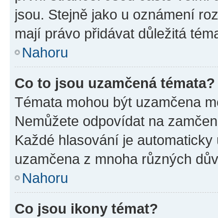
jsou. Stejně jako u oznámení rozh
mají právo přidávat důležitá tém
Nahoru
Co to jsou uzamčená témata?
Témata mohou být uzamčena mo
Nemůžete odpovídat na zamčená 
Každé hlasování je automatick
uzamčena z mnoha různých dův
Nahoru
Co jsou ikony témat?