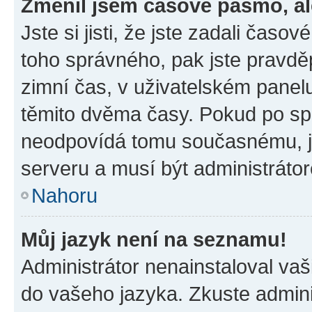
Změnil jsem časové pásmo, ale
Jste si jisti, že jste zadali časo
toho správného, pak jste pravdě
zimní čas, v uživatelském pane
těmito dvěma časy. Pokud po s
neodpovídá tomu současnému, j
serveru a musí být administráto
Nahoru
Můj jazyk není na seznamu!
Administrátor nenainstaloval vaši
do vašeho jazyka. Zkuste admini