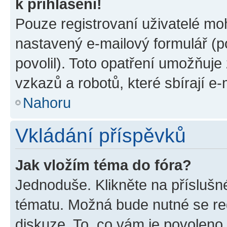
k přihlášení!
Pouze registrovaní uživatelé moh
nastavený e-mailový formulář (p
povolil). Toto opatření umožňuj
vzkazů a robotů, které sbírají e
Nahoru
Vkládání příspěvků
Jak vložím téma do fóra?
Jednoduše. Klikněte na příslušn
tématu. Možná bude nutné se reg
diskuze. To, co vám je povoleno