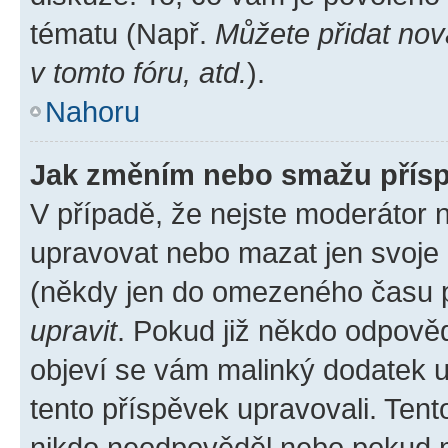
tématu (Např.
Můžete přidat nov
v tomto fóru, atd.
).
Nahoru
Jak změním nebo smažu přís
V případě, že nejste moderátor 
upravovat nebo mazat jen svoje 
(někdy jen do omezeného času po
upravit
. Pokud již někdo odpověd
objeví se vám malinký dodatek u 
tento příspěvek upravovali. Ten
nikdo neodpověděl nebo pokud mo