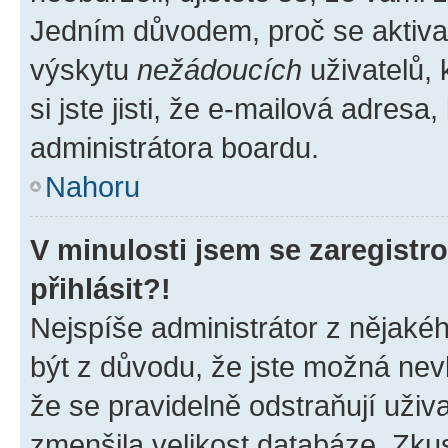
Jedním důvodem, proč se aktiva
výskytu
nežádoucích
uživatelů, 
si jste jisti, že e-mailová adresa,
administrátora boardu.
Nahoru
V minulosti jsem se zaregist
přihlásit?!
Nejspíše administrátor z nějaké
být z důvodu, že jste možná nevl
že se pravidelně odstraňují uživa
zmenšila velikost databáze. Zkus