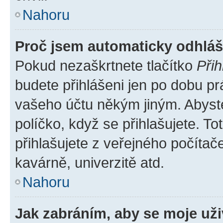
Nahoru
Proč jsem automaticky odhlá
Pokud nezaškrtnete tlačítko
Přih
budete přihlášeni jen po dobu pr
vašeho účtu někým jiným. Abyste 
políčko, když se přihlašujete. 
přihlašujete z veřejného počítač
kavárně, univerzitě atd.
Nahoru
Jak zabráním, aby se moje už