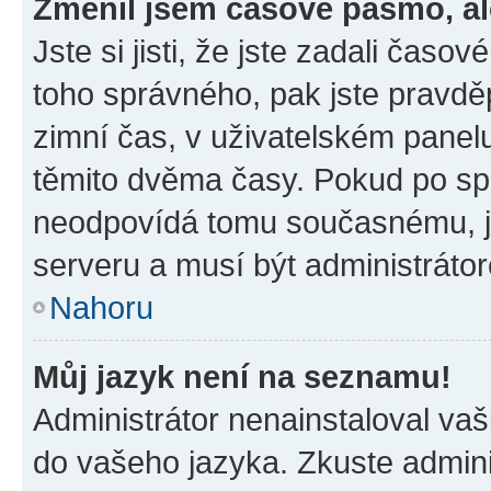
Změnil jsem časové pásmo, ale
Jste si jisti, že jste zadali časo
toho správného, pak jste pravdě
zimní čas, v uživatelském pane
těmito dvěma časy. Pokud po s
neodpovídá tomu současnému, j
serveru a musí být administráto
Nahoru
Můj jazyk není na seznamu!
Administrátor nenainstaloval vaši
do vašeho jazyka. Zkuste admini