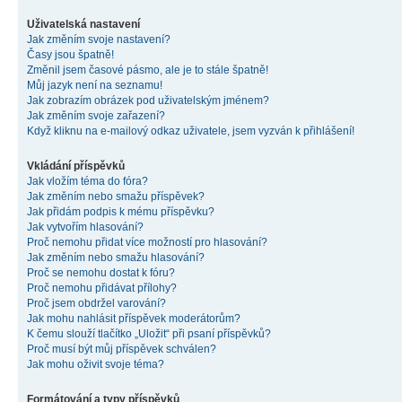
Uživatelská nastavení
Jak změním svoje nastavení?
Časy jsou špatně!
Změnil jsem časové pásmo, ale je to stále špatně!
Můj jazyk není na seznamu!
Jak zobrazím obrázek pod uživatelským jménem?
Jak změním svoje zařazení?
Když kliknu na e-mailový odkaz uživatele, jsem vyzván k přihlášení!
Vkládání příspěvků
Jak vložím téma do fóra?
Jak změním nebo smažu příspěvek?
Jak přidám podpis k mému příspěvku?
Jak vytvořím hlasování?
Proč nemohu přidat více možností pro hlasování?
Jak změním nebo smažu hlasování?
Proč se nemohu dostat k fóru?
Proč nemohu přidávat přílohy?
Proč jsem obdržel varování?
Jak mohu nahlásit příspěvek moderátorům?
K čemu slouží tlačítko „Uložit“ při psaní příspěvků?
Proč musí být můj příspěvek schválen?
Jak mohu oživit svoje téma?
Formátování a typy příspěvků