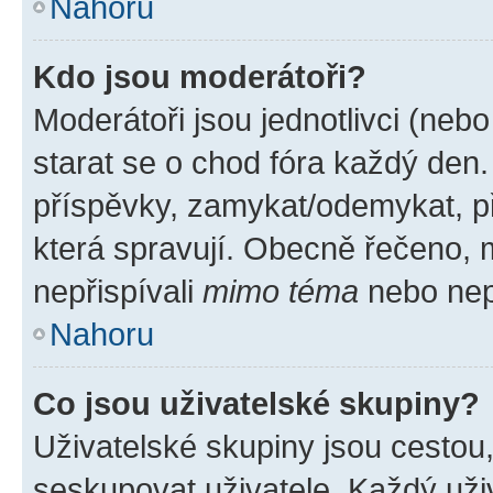
Nahoru
Kdo jsou moderátoři?
Moderátoři jsou jednotlivci (nebo 
starat se o chod fóra každý den
příspěvky, zamykat/odemykat, p
která spravují. Obecně řečeno, m
nepřispívali
mimo téma
nebo nepř
Nahoru
Co jsou uživatelské skupiny?
Uživatelské skupiny jsou cestou
seskupovat uživatele. Každý uživ