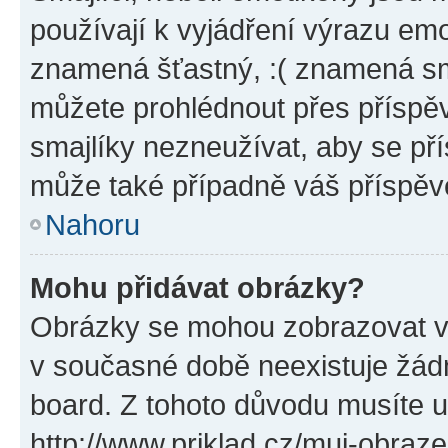
používají k vyjádření výrazu emo
znamená šťastný, :( znamená sm
můžete prohlédnout přes příspěv
smajlíky nezneužívat, aby se př
může také případně váš příspěv
Nahoru
Mohu přidávat obrázky?
Obrázky se mohou zobrazovat ve
v současné době neexistuje žád
board. Z tohoto důvodu musíte u
http://www.priklad.cz/muj-obraz