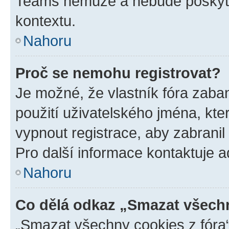
Teams nemůže a nebude poskyto
kontextu.
Nahoru
Proč se nemohu registrovat?
Je možné, že vlastník fóra zaba
použití uživatelského jména, které
vypnout registrace, aby zabrani
Pro další informace kontaktuje ad
Nahoru
Co dělá odkaz „Smazat všechn
„Smazat všechny cookies z fóra“