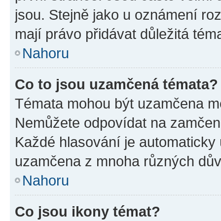
jsou. Stejně jako u oznámení rozh
mají právo přidávat důležitá tém
Nahoru
Co to jsou uzamčená témata?
Témata mohou být uzamčena mo
Nemůžete odpovídat na zamčená 
Každé hlasování je automatick
uzamčena z mnoha různých dův
Nahoru
Co jsou ikony témat?