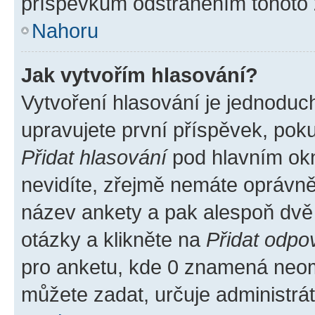
příspěvkům odstraněním tohoto z
Nahoru
Jak vytvořím hlasování?
Vytvoření hlasování je jednoduc
upravujete první příspěvek, poku
Přidat hlasování
pod hlavním okn
nevidíte, zřejmě nemáte oprávněn
název ankety a pak alespoň dvě
otázky a klikněte na
Přidat odpo
pro anketu, kde 0 znamená neom
můžete zadat, určuje administrá