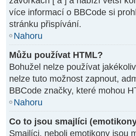
závorkách [ a ] a nabízí větší ko
více informací o BBCode si proh
stránku přispívání.
Nahoru
Můžu používat HTML?
Bohužel nelze používat jakékoli
nelze tuto možnost zapnout, adm
BBCode značky, které mohou HT
Nahoru
Co to jsou smajlíci (emotikon
Smajlíci, neboli emotikony jsou 