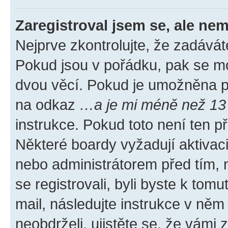
Zaregistroval jsem se, ale nem
Nejprve zkontrolujte, že zadávát
Pokud jsou v pořádku, pak se mo
dvou věcí. Pokud je umožněna pod
na odkaz
…a je mi méně než 13 
instrukce. Pokud toto není ten p
Některé boardy vyžadují aktivac
nebo administrátorem před tím, n
se registrovali, byli byste k tom
mail, následujte instrukce v něm
neobdrželi, ujistěte se, že vámi