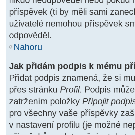
příspěvek (ti by měli sami zanec
uživatelé nemohou příspěvek sma
odpověděl.
Nahoru
Jak přidám podpis k mému př
Přidat podpis znamená, že si mus
přes stránku
Profil
. Podpis může
zatržením položky
Připojit podpi
pro všechny vaše příspěvky zašk
v nastavení profilu (je možné n