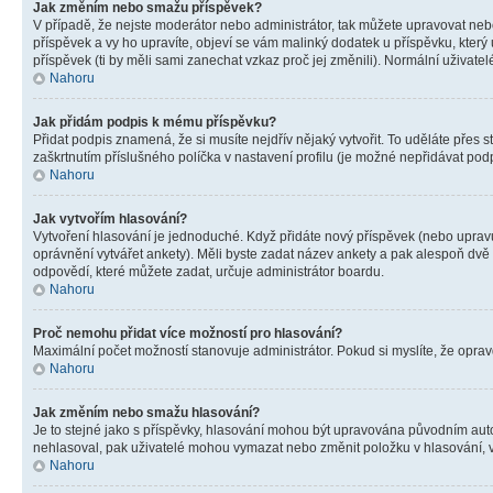
Jak změním nebo smažu příspěvek?
V případě, že nejste moderátor nebo administrátor, tak můžete upravovat neb
příspěvek a vy ho upravíte, objeví se vám malinký dodatek u příspěvku, který
příspěvek (ti by měli sami zanechat vzkaz proč jej změnili). Normální uživa
Nahoru
Jak přidám podpis k mému příspěvku?
Přidat podpis znamená, že si musíte nejdřív nějaký vytvořit. To uděláte přes 
zaškrtnutím příslušného políčka v nastavení profilu (je možné nepřidávat po
Nahoru
Jak vytvořím hlasování?
Vytvoření hlasování je jednoduché. Když přidáte nový příspěvek (nebo upravuj
oprávnění vytvářet ankety). Měli byste zadat název ankety a pak alespoň dv
odpovědí, které můžete zadat, určuje administrátor boardu.
Nahoru
Proč nemohu přidat více možností pro hlasování?
Maximální počet možností stanovuje administrátor. Pokud si myslíte, že opravd
Nahoru
Jak změním nebo smažu hlasování?
Je to stejné jako s příspěvky, hlasování mohou být upravována původním aut
nehlasoval, pak uživatelé mohou vymazat nebo změnit položku v hlasování, v 
Nahoru