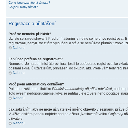
Co to jsou uzamčená témata?
Co jsou ikony témat?
Registrace a přihlášení
Proč se nemohu přihlásit?
Už jste se zaregistrovali? Před přihlášením je nutné se nejdříve registrovat.
registrovali, nebyli jste z fóra vyloučeni a stále se nemůžete přihlásit, zno
Nahoru
Je vůbec potřeba se registrovat?
Nemusíte. Je na administrátorovi fóra, jestli je potřeba se registrovat ke 
posílání e-mailů uživatelům, přihlášení do skupin, atd. Vřele vám tedy registr
Nahoru
Proč jsem automaticky odhlášen?
Pokud nezaškrtnete tlačítko
Přihlásit automaticky při příští návštěvě
, budete p
Toto ovšem nedoporučujeme, když se přihlašujete z veřejného počítače, např. 
Nahoru
Jak zabráním, aby se moje uživatelské jméno objevilo v seznamu právě 
V Uživatelském panelu najdete pod položkou „Nastavení“ volbu
Skrýt moji př
uživatele.
Nahoru