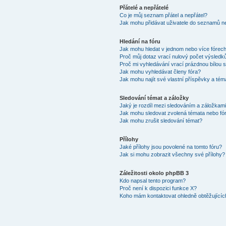
Přátelé a nepřátelé
Co je můj seznam přátel a nepřátel?
Jak mohu přidávat uživatele do seznamů ne
Hledání na fóru
Jak mohu hledat v jednom nebo více fórec
Proč můj dotaz vrací nulový počet výsledk
Proč mi vyhledávání vrací prázdnou bílou s
Jak mohu vyhledávat členy fóra?
Jak mohu najít své vlastní příspěvky a tém
Sledování témat a záložky
Jaký je rozdíl mezi sledováním a záložkam
Jak mohu sledovat zvolená témata nebo fó
Jak mohu zrušit sledování témat?
Přílohy
Jaké přílohy jsou povolené na tomto fóru?
Jak si mohu zobrazit všechny své přílohy?
Záležitosti okolo phpBB 3
Kdo napsal tento program?
Proč není k dispozici funkce X?
Koho mám kontaktovat ohledně obtěžujících 