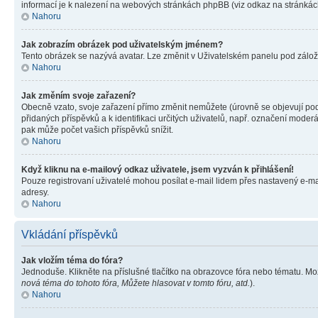
informací je k nalezení na webových stránkách phpBB (viz odkaz na stránkách
Nahoru
Jak zobrazím obrázek pod uživatelským jménem?
Tento obrázek se nazývá avatar. Lze změnit v Uživatelském panelu pod záložko
Nahoru
Jak změním svoje zařazení?
Obecně vzato, svoje zařazení přímo změnit nemůžete (úrovně se objevují pod
přidaných příspěvků a k identifikaci určitých uživatelů, např. označení mode
pak může počet vašich příspěvků snížit.
Nahoru
Když kliknu na e-mailový odkaz uživatele, jsem vyzván k přihlášení!
Pouze registrovaní uživatelé mohou posílat e-mail lidem přes nastavený e-mai
adresy.
Nahoru
Vkládání příspěvků
Jak vložím téma do fóra?
Jednoduše. Klikněte na příslušné tlačítko na obrazovce fóra nebo tématu. Mo
nová téma do tohoto fóra, Můžete hlasovat v tomto fóru, atd.
).
Nahoru