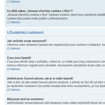
Nahoru
Co dělá odkaz „Smazat všechny cookies z fóra“?
„Smazat všechny cookies z fóra“ odstraní cookies, které jsou vytvořené phpBB
cookies fóra pokud máte potíže s přihlašováním.
Nahoru
Uživatelská nastavení
Jak změním svoje nastavení?
Všechna vaše nastavení (pokud jste registrováni) jsou uložena v databázi. K
Nahoru
Časy jsou špatně!
Časy jsou téměř vždy v pořádku, ovšem to, co vidíte jsou časy zobrazené v j
mohou měnit jen registrovaní uživatelé. Anonymním uživatelům bude vždy zo
Nahoru
Změnil jsem časové pásmo, ale je to stále špatně!
Jste si jisti, že jste zadali časové pásmo správně, a přesto se čas liší od 
po správném nastavení čas pořád neodpovídá tomu současnému, je čas špatn
Nahoru
Můj jazyk není na seznamu!
Administrátor nenainstaloval vaši lokalizaci nebo nikdo nepřeložil fórum do 