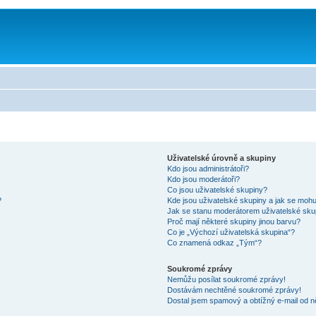
Uživatelské úrovně a skupiny
Kdo jsou administrátoři?
Kdo jsou moderátoři?
Co jsou uživatelské skupiny?
?
Kde jsou uživatelské skupiny a jak se mohu
Jak se stanu moderátorem uživatelské sku
Proč mají některé skupiny jinou barvu?
Co je „Výchozí uživatelská skupina“?
Co znamená odkaz „Tým“?
Soukromé zprávy
Nemůžu posílat soukromé zprávy!
Dostávám nechtěné soukromé zprávy!
Dostal jsem spamový a obtížný e-mail od n