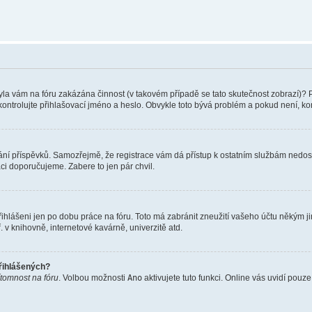
 Byla vám na fóru zakázána činnost (v takovém případě se tato skutečnost zobrazí)? 
vu zkontrolujte přihlašovací jméno a heslo. Obvykle toto bývá problém a pokud není, 
vkládání příspěvků. Samozřejmě, že registrace vám dá přístup k ostatním službám ne
aci doporučujeme. Zabere to jen pár chvil.
řihlášeni jen po dobu práce na fóru. Toto má zabránit zneužití vašeho účtu někým jiný
v knihovně, internetové kavárně, univerzitě atd.
přihlášených?
ítomnost na fóru
. Volbou možnosti
Ano
aktivujete tuto funkci. Online vás uvidí pouz