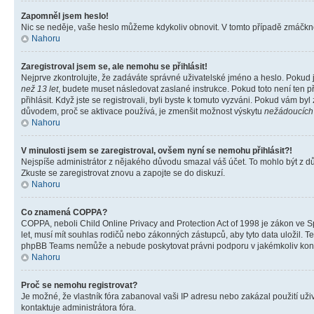
Zapomněl jsem heslo!
Nic se neděje, vaše heslo můžeme kdykoliv obnovit. V tomto případě zmáčknět
Nahoru
Zaregistroval jsem se, ale nemohu se přihlásit!
Nejprve zkontrolujte, že zadáváte správné uživatelské jméno a heslo. Pokud 
než 13 let
, budete muset následovat zaslané instrukce. Pokud toto není ten p
přihlásit. Když jste se registrovali, byli byste k tomuto vyzváni. Pokud vám b
důvodem, proč se aktivace používá, je zmenšit možnost výskytu
nežádoucích
Nahoru
V minulosti jsem se zaregistroval, ovšem nyní se nemohu přihlásit?!
Nejspíše administrátor z nějakého důvodu smazal váš účet. To mohlo být z důvo
Zkuste se zaregistrovat znovu a zapojte se do diskuzí.
Nahoru
Co znamená COPPA?
COPPA, neboli Child Online Privacy and Protection Act of 1998 je zákon ve Sp
let, musí mít souhlas rodičů nebo zákonných zástupců, aby tyto data uložil. Te
phpBB Teams nemůže a nebude poskytovat právni podporu v jakémkoliv kont
Nahoru
Proč se nemohu registrovat?
Je možné, že vlastník fóra zabanoval vaši IP adresu nebo zakázal použití uživ
kontaktuje administrátora fóra.