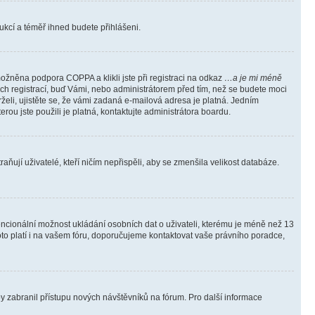
trukcí a téměř ihned budete přihlášeni.
ožněna podpora COPPA a klikli jste při registraci na odkaz
…a je mi méně
ých registrací, buď Vámi, nebo administrátorem před tím, než se budete moci
rželi, ujistěte se, že vámi zadaná e-mailová adresa je platná. Jedním
terou jste použili je platná, kontaktujte administrátora boardu.
ňují uživatelé, kteří ničím nepřispěli, aby se zmenšila velikost databáze.
tencionální možnost ukládání osobních dat o uživateli, kterému je méně než 13
i toto platí i na vašem fóru, doporučujeme kontaktovat vaše právního poradce,
aby zabranil přístupu nových návštěvníků na fórum. Pro další informace