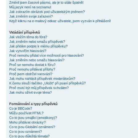
Změnil jsem časové pásmo, ale je to stále špatně!
Můj jazyk není na seznamu!
Jak zobrazím obrázek pod uživatelským jménem?
Jak změním svoje zařazení?
Když kliknu na e-mailový odkaz uživatele, jsem vyzván k přihlášení!
Vkládání příspěvků
Jak vložím téma do fóra?
Jak změním nebo smažu příspěvek?
Jak přidám podpis k mému příspěvku?
Jak vytvořím hlasování?
Proč nemohu přidat více možností pro hlasování?
Jak změním nebo smažu hlasování?
Proč se nemohu dostat k fóru?
Proč nemohu přidávat přílohy?
Proč jsem obdržel varování?
Jak mohu nahlásit příspěvek moderátorům?
K čemu slouží tlačítko „Uložit“ při psaní příspěvků?
Proč musí být můj příspěvek schválen?
Jak mohu oživit svoje téma?
Formátování a typy příspěvků
Co je BBCode?
Můžu používat HTML?
Co to jsou smajlíci (emotikony)?
Mohu přidávat obrázky?
Co to jsou Globální oznámení?
Co to jsou oznámení?
Co to jsou důležitá témata?