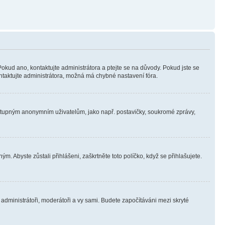
Pokud ano, kontaktujte administrátora a ptejte se na důvody. Pokud jste se
kontaktujte administrátora, možná má chybné nastavení fóra.
dostupným anonymním uživatelům, jako např. postavičky, soukromé zprávy,
m. Abyste zůstali přihlášeni, zaškrtněte toto políčko, když se přihlašujete.
e administrátoři, moderátoři a vy sami. Budete započítáváni mezi skryté