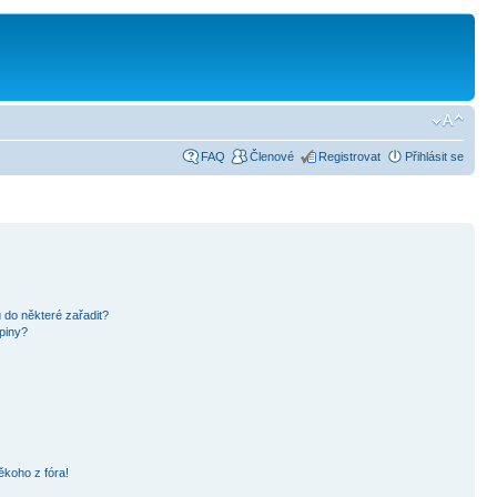
FAQ
Členové
Registrovat
Přihlásit se
 do některé zařadit?
piny?
ěkoho z fóra!