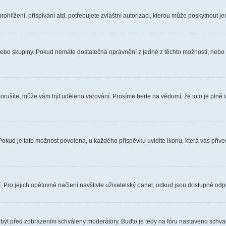
hlížení, přispívání atd. potřebujete zvláštní autorizaci, kterou může poskytnout jen
, nebo skupiny. Pokud nemáte dostatečná oprávnění z jedné z těchto možností, nebo n
e porušíte, může vám být uděleno varování. Prosíme berte na vědomí, že toto je pl
 Pokud je tato možnost povolena, u každého příspěvku uvidíte ikonu, která vás přiv
Pro jejich opětovné načtení navštivte uživatelský panel, odkud jsou dostupné odpo
 být před zobrazením schváleny moderátory. Buďto je tedy na fóru nastaveno schvalo