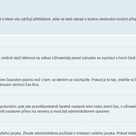
 a které vás udržují přihlášené, dále se také starají o funkce sledování nových př
e změně stačí kliknout na odkaz
Uživatelský panel
(obvykle se nachází v horní část
iném časovém pásmu než v tom, ve kterém se nacházíte. Pokud je to tak, změňte si 
brazen výchozí čas fóra.
toho správného, pak jste pravděpodobně špatně nastavili letní nebo zimní čas, v už
ě nastaven přímo na serveru a musí být administrátorem opraven.
vašeho jazyka. Zkuste administrátora požádat o instalaci vašeho jazyka. Pokud loka