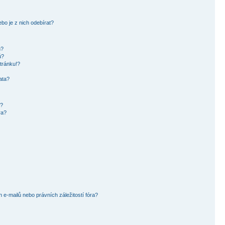
bo je z nich odebírat?
h?
ů?
tránku!?
ata?
i?
ra?
e-mailů nebo právních záležitostí fóra?