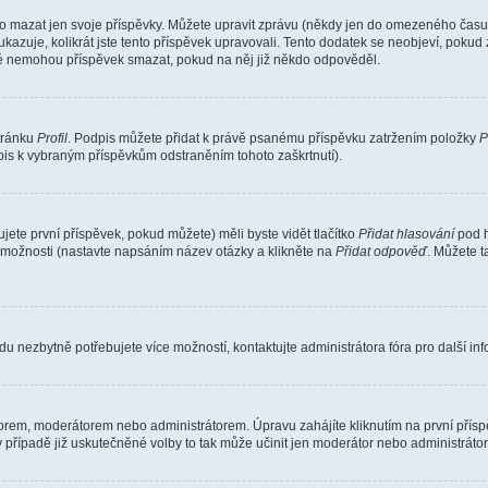
o mazat jen svoje příspěvky. Můžete upravit zprávu (někdy jen do omezeného času p
 ukazuje, kolikrát jste tento příspěvek upravovali. Tento dodatek se neobjeví, pok
telé nemohou příspěvek smazat, pokud na něj již někdo odpověděl.
stránku
Profil
. Podpis můžete přidat k právě psanému příspěvku zatržením položky
P
dpis k vybraným příspěvkům odstraněním tohoto zaškrtnutí).
ete první příspěvek, pokud můžete) měli byste vidět tlačítko
Přidat hlasování
pod h
ě možnosti (nastavte napsáním název otázky a klikněte na
Přidat odpověď
. Můžete 
u nezbytně potřebujete více možností, kontaktujte administrátora fóra pro další in
orem, moderátorem nebo administrátorem. Úpravu zahájíte kliknutím na první příspě
případě již uskutečněné volby to tak může učinit jen moderátor nebo administrátor