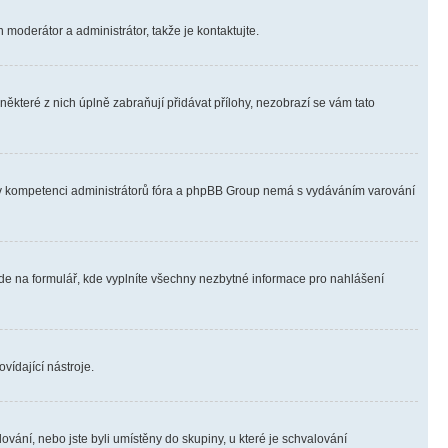
 moderátor a administrátor, takže je kontaktujte.
ěkteré z nich úplně zabraňují přidávat přílohy, nezobrazí se vám tato
ně v kompetenci administrátorů fóra a phpBB Group nemá s vydáváním varování
ede na formulář, kde vyplníte všechny nezbytné informace pro nahlášení
vídající nástroje.
vání, nebo jste byli umístěny do skupiny, u které je schvalování