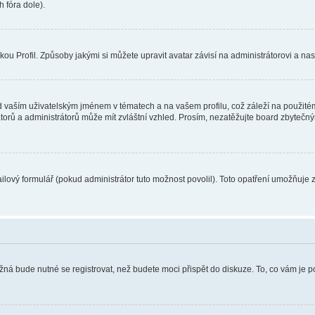
 fóra dole).
u Profil. Způsoby jakými si můžete upravit avatar závisí na administrátorovi a na
 vaším uživatelským jménem v tématech a na vašem profilu, což záleží na použitém
rátorů a administrátorů může mít zvláštní vzhled. Prosím, nezatěžujte board zbytečn
lový formulář (pokud administrátor tuto možnost povolil). Toto opatření umožňuje 
žná bude nutné se registrovat, než budete moci přispět do diskuze. To, co vám je 