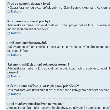
Proč se nemohu dostat k fóru?
Některá fóra mohou být znepřístupněna určitým lidem či skupinám. Ke čtení, pro
Nahoru
Proč nemohu přidávat přílohy?
Administrátor může povolovat přidávání příloh pro jednotlivá fóra, uživatele
možnost při odesílání příspěvků.
Nahoru
Proč jsem obdržel varování?
Každý administrátor si může stanovit vlastní pravidla na svém fóru, pokud j
nic společného.
Nahoru
Jak mohu nahlásit příspěvek moderátorům?
Administrátor může na fóru povolit nahlašování vadných příspěvků uživateli.
příspěvku.
Nahoru
K čemu slouží tlačítko „Uložit“ při psaní příspěvků?
Tato možnost vám umožňuje uložit si rozepsané zprávy pro pozdější odeslání. 
Nahoru
Proč musí být můj příspěvek schválen?
Administrátor fóra může nastavit, že příspěvky od uživatelů nebo skupin musí