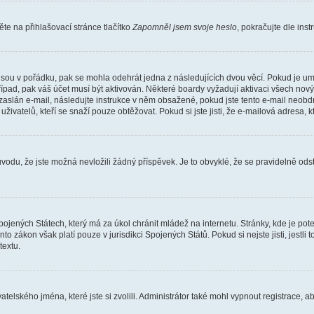
e na přihlašovací stránce tlačítko
Zapomněl jsem svoje heslo
, pokračujte dle ins
jsou v pořádku, pak se mohla odehrát jedna z následujících dvou věcí. Pokud je um
řípad, pak váš účet musí být aktivován. Některé boardy vyžadují aktivaci všech nov
yl zaslán e-mail, následujte instrukce v něm obsažené, pokud jste tento e-mail neobd
uživatelů, kteří se snaží pouze obtěžovat. Pokud si jste jisti, že e-mailová adresa, k
du, že jste možná nevložili žádný příspěvek. Je to obvyklé, že se pravidelně odstra
ojených Státech, který má za úkol chránit mládež na internetu. Stránky, kde je po
nto zákon však platí pouze v jurisdikci Spojených Států. Pokud si nejste jisti, jestl
extu.
atelského jména, které jste si zvolili. Administrátor také mohl vypnout registrace, 