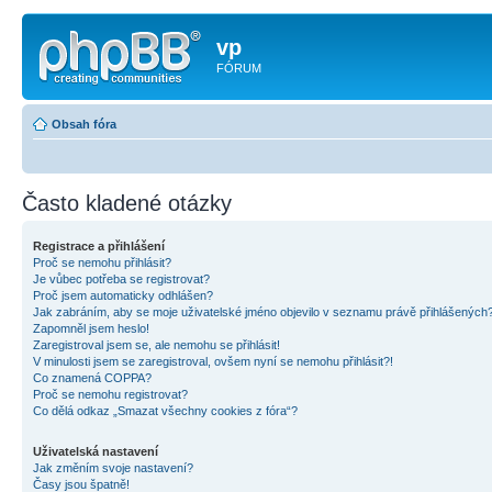
vp
FÓRUM
Obsah fóra
Často kladené otázky
Registrace a přihlášení
Proč se nemohu přihlásit?
Je vůbec potřeba se registrovat?
Proč jsem automaticky odhlášen?
Jak zabráním, aby se moje uživatelské jméno objevilo v seznamu právě přihlášených
Zapomněl jsem heslo!
Zaregistroval jsem se, ale nemohu se přihlásit!
V minulosti jsem se zaregistroval, ovšem nyní se nemohu přihlásit?!
Co znamená COPPA?
Proč se nemohu registrovat?
Co dělá odkaz „Smazat všechny cookies z fóra“?
Uživatelská nastavení
Jak změním svoje nastavení?
Časy jsou špatně!