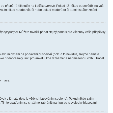
o přispění) kliknutím na tlačítko
upravit
. Pokud již někdo odpověděl na váš
ud zatím nikdo neodpověděl nebo pokud moderátor či administrátor změnili
řipojit podpis
. Můžete rovněž přidat stejný podpis pro všechny vaše příspěvky
lavním oknem na přidávání příspěvků (pokud to nevidíte, zřejmě nemáte
také přidat časový limit pro anketu, kde 0 znamená neomezenou volbu. Počet
formace.
vek v tématu (toto je vždy s hlasováním spojeno). Pokud nikdo zatím
. Tímto opatřením se snažíme zabránit manipulaci s výsledky hlasování.