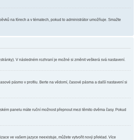
íspěvků na fórech a v tématech, pokud to administrátor umožňuje. Smažte
i stránky). V následném rozhraní je možné si změnit veškerá svá nastavení.
časové pásmo v profilu. Berte na vědomí, časové pásma a další nastavení si
ivatelském panelu máte ruční možnost přepnout mezi těmito dvěma časy. Pokud
lizace ve vašem jazyce neexistuje, můžete vytvořit nový překlad. Více