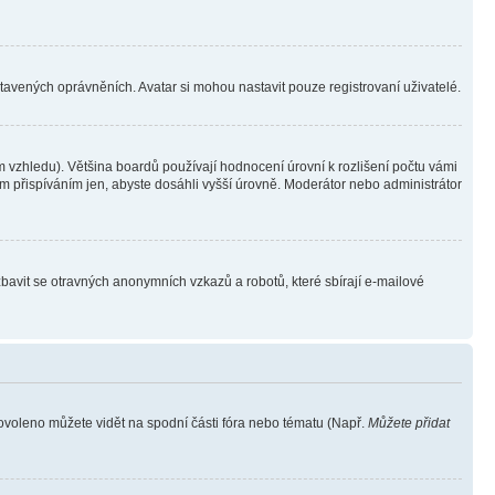
stavených oprávněních. Avatar si mohou nastavit pouze registrovaní uživatelé.
 vzhledu). Většina boardů používají hodnocení úrovní k rozlišení počtu vámi
ým přispíváním jen, abyste dosáhli vyšší úrovně. Moderátor nebo administrátor
zbavit se otravných anonymních vzkazů a robotů, které sbírají e-mailové
povoleno můžete vidět na spodní části fóra nebo tématu (Např.
Můžete přidat