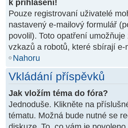
k přihlášení!
Pouze registrovaní uživatelé moh
nastavený e-mailový formulář (p
povolil). Toto opatření umožňuj
vzkazů a robotů, které sbírají e
Nahoru
Vkládání příspěvků
Jak vložím téma do fóra?
Jednoduše. Klikněte na příslušn
tématu. Možná bude nutné se reg
diskuze. To, co vám je povoleno