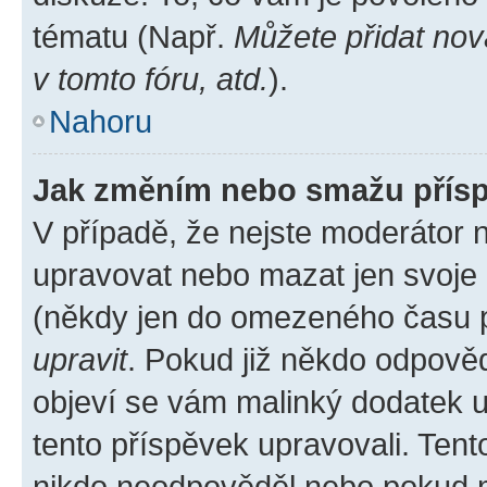
tématu (Např.
Můžete přidat nov
v tomto fóru, atd.
).
Nahoru
Jak změním nebo smažu přís
V případě, že nejste moderátor 
upravovat nebo mazat jen svoje 
(někdy jen do omezeného času po
upravit
. Pokud již někdo odpověd
objeví se vám malinký dodatek u 
tento příspěvek upravovali. Ten
nikdo neodpověděl nebo pokud mo