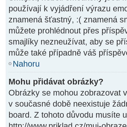
používají k vyjádření výrazu emo
znamená šťastný, :( znamená sm
můžete prohlédnout přes příspěv
smajlíky nezneužívat, aby se př
může také případně váš příspěv
Nahoru
Mohu přidávat obrázky?
Obrázky se mohou zobrazovat ve
v současné době neexistuje žád
board. Z tohoto důvodu musíte u
http://www.priklad.cz/muj-obraz