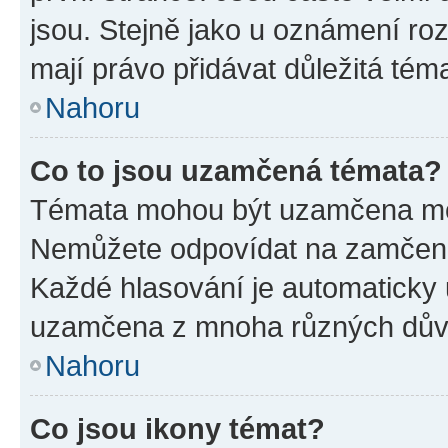
jsou. Stejně jako u oznámení rozh
mají právo přidávat důležitá tém
Nahoru
Co to jsou uzamčená témata?
Témata mohou být uzamčena mo
Nemůžete odpovídat na zamčená 
Každé hlasování je automatick
uzamčena z mnoha různých dův
Nahoru
Co jsou ikony témat?