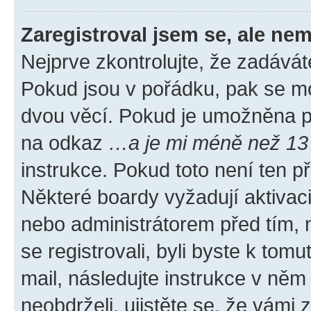
Zaregistroval jsem se, ale nem
Nejprve zkontrolujte, že zadávát
Pokud jsou v pořádku, pak se mo
dvou věcí. Pokud je umožněna pod
na odkaz
…a je mi méně než 13 
instrukce. Pokud toto není ten p
Některé boardy vyžadují aktivac
nebo administrátorem před tím, n
se registrovali, byli byste k tom
mail, následujte instrukce v něm
neobdrželi, ujistěte se, že vámi