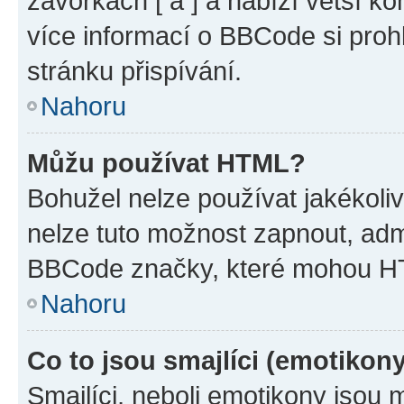
závorkách [ a ] a nabízí větší ko
více informací o BBCode si proh
stránku přispívání.
Nahoru
Můžu používat HTML?
Bohužel nelze používat jakékoli
nelze tuto možnost zapnout, adm
BBCode značky, které mohou HT
Nahoru
Co to jsou smajlíci (emotikon
Smajlíci, neboli emotikony jsou 