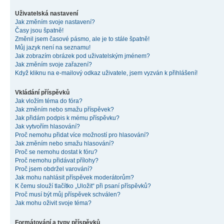
Uživatelská nastavení
Jak změním svoje nastavení?
Časy jsou špatně!
Změnil jsem časové pásmo, ale je to stále špatně!
Můj jazyk není na seznamu!
Jak zobrazím obrázek pod uživatelským jménem?
Jak změním svoje zařazení?
Když kliknu na e-mailový odkaz uživatele, jsem vyzván k přihlášení!
Vkládání příspěvků
Jak vložím téma do fóra?
Jak změním nebo smažu příspěvek?
Jak přidám podpis k mému příspěvku?
Jak vytvořím hlasování?
Proč nemohu přidat více možností pro hlasování?
Jak změním nebo smažu hlasování?
Proč se nemohu dostat k fóru?
Proč nemohu přidávat přílohy?
Proč jsem obdržel varování?
Jak mohu nahlásit příspěvek moderátorům?
K čemu slouží tlačítko „Uložit“ při psaní příspěvků?
Proč musí být můj příspěvek schválen?
Jak mohu oživit svoje téma?
Formátování a typy příspěvků