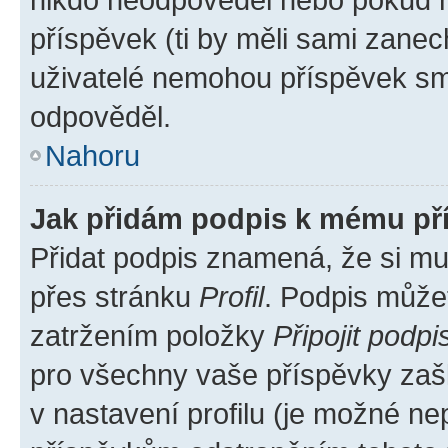
příspěvek (ti by měli sami zanec
uživatelé nemohou příspěvek sma
odpověděl.
Nahoru
Jak přidám podpis k mému př
Přidat podpis znamená, že si mus
přes stránku
Profil
. Podpis může
zatržením položky
Připojit podpi
pro všechny vaše příspěvky zašk
v nastavení profilu (je možné n