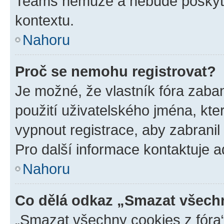
Teams nemůže a nebude poskyto
kontextu.
Nahoru
Proč se nemohu registrovat?
Je možné, že vlastník fóra zaba
použití uživatelského jména, které
vypnout registrace, aby zabrani
Pro další informace kontaktuje ad
Nahoru
Co dělá odkaz „Smazat všechn
„Smazat všechny cookies z fóra“