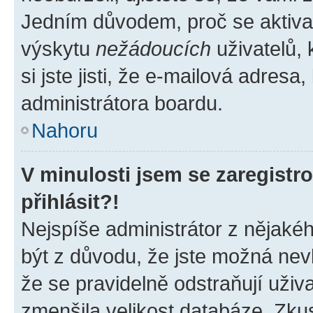
Jedním důvodem, proč se aktiva
výskytu
nežádoucích
uživatelů, 
si jste jisti, že e-mailová adresa,
administrátora boardu.
Nahoru
V minulosti jsem se zaregist
přihlásit?!
Nejspíše administrátor z nějaké
být z důvodu, že jste možná nevl
že se pravidelně odstraňují uživa
zmenšila velikost databáze. Zkus