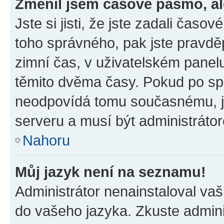
Změnil jsem časové pásmo, ale
Jste si jisti, že jste zadali časo
toho správného, pak jste pravdě
zimní čas, v uživatelském pane
těmito dvěma časy. Pokud po s
neodpovídá tomu současnému, j
serveru a musí být administráto
Nahoru
Můj jazyk není na seznamu!
Administrátor nenainstaloval vaši
do vašeho jazyka. Zkuste admini