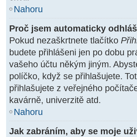
Nahoru
Proč jsem automaticky odhlá
Pokud nezaškrtnete tlačítko
Přih
budete přihlášeni jen po dobu pr
vašeho účtu někým jiným. Abyste 
políčko, když se přihlašujete. 
přihlašujete z veřejného počítač
kavárně, univerzitě atd.
Nahoru
Jak zabráním, aby se moje už