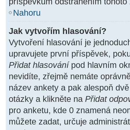
příspěvkům odstraněním tohoto z
Nahoru
Jak vytvořím hlasování?
Vytvoření hlasování je jednoduc
upravujete první příspěvek, poku
Přidat hlasování
pod hlavním okn
nevidíte, zřejmě nemáte oprávněn
název ankety a pak alespoň dvě
otázky a klikněte na
Přidat odpo
pro anketu, kde 0 znamená neom
můžete zadat, určuje administrá