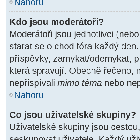
Nahoru
Kdo jsou moderátoři?
Moderátoři jsou jednotlivci (nebo 
starat se o chod fóra každý den
příspěvky, zamykat/odemykat, p
která spravují. Obecně řečeno, m
nepřispívali
mimo téma
nebo nepř
Nahoru
Co jsou uživatelské skupiny?
Uživatelské skupiny jsou cestou
seskupovat uživatele. Každý uživ