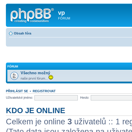
vp
FÓRUM
Obsah fóra
FÓRUM
Všechno možný
naše první fórum...
PŘIHLÁSIT SE
•
REGISTROVAT
Uživatelské jméno:
Heslo:
KDO JE ONLINE
Celkem je online
3
uživatelů :: 1 r
(Tato data jsou založena na uživatel