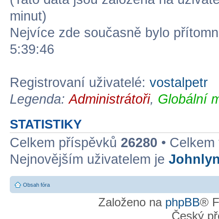
minut)
Nejvíce zde současně bylo přítom
5:39:46
Registrovaní uživatelé:
vostalpetr
Legenda:
Administrátoři
,
Globální 
STATISTIKY
Celkem příspěvků
26280
• Celkem
Nejnovějším uživatelem je
Johnly
Obsah fóra
Založeno na
phpBB
® F
Český př