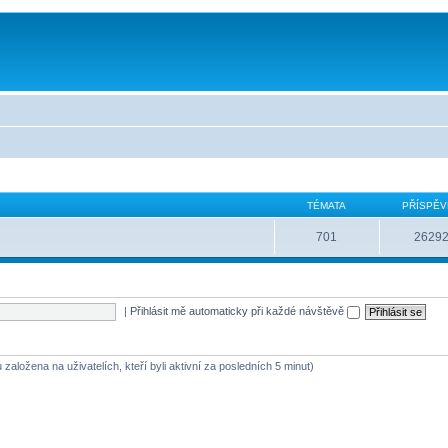
TÉMATA
PŘÍSPĚV
701
2629
|
Přihlásit mě automaticky při každé návštěvě
 založena na uživatelích, kteří byli aktivní za posledních 5 minut)