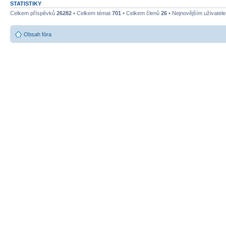
STATISTIKY
Celkem příspěvků
26282
• Celkem témat
701
• Celkem členů
26
• Nejnovějším uživatel
Obsah fóra