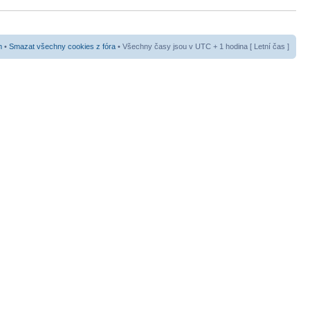
m
•
Smazat všechny cookies z fóra
• Všechny časy jsou v UTC + 1 hodina [ Letní čas ]