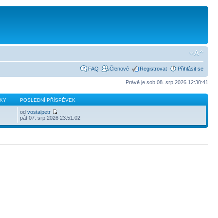
FAQ
Členové
Registrovat
Přihlásit se
Právě je sob 08. srp 2026 12:30:41
KY
POSLEDNÍ PŘÍSPĚVEK
od
vostalpetr
2
pát 07. srp 2026 23:51:02