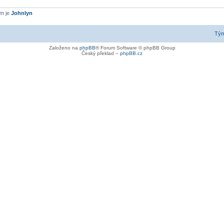
em je
Johnlyn
Tý
Založeno na
phpBB
® Forum Software © phpBB Group
Český překlad –
phpBB.cz