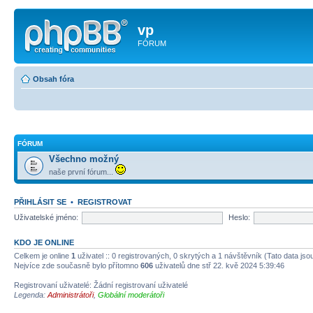
vp
FÓRUM
Obsah fóra
FÓRUM
Všechno možný
naše první fórum...
PŘIHLÁSIT SE
•
REGISTROVAT
Uživatelské jméno:
Heslo:
KDO JE ONLINE
Celkem je online
1
uživatel :: 0 registrovaných, 0 skrytých a 1 návštěvník (Tato data jsou
Nejvíce zde současně bylo přítomno
606
uživatelů dne stř 22. kvě 2024 5:39:46
Registrovaní uživatelé: Žádní registrovaní uživatelé
Legenda:
Administrátoři
,
Globální moderátoři