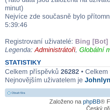
minut)
Nejvíce zde současně bylo přítom
5:39:46
Registrovaní uživatelé:
Bing [Bot]
Legenda:
Administrátoři
,
Globální 
STATISTIKY
Celkem příspěvků
26282
• Celkem
Nejnovějším uživatelem je
Johnly
Obsah fóra
Založeno na
phpBB
® F
Český př