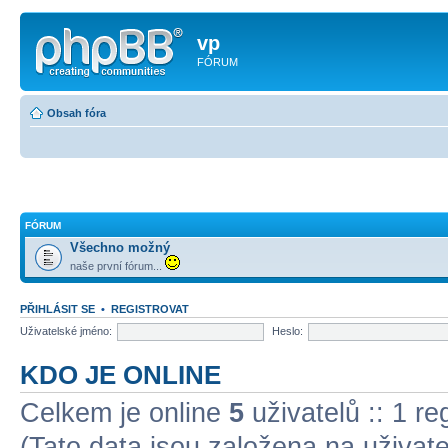
vp
FÓRUM
Obsah fóra
FÓRUM
Všechno možný
naše první fórum...
PŘIHLÁSIT SE
•
REGISTROVAT
Uživatelské jméno:
Heslo:
KDO JE ONLINE
Celkem je online
5
uživatelů :: 1 r
(Tato data jsou založena na uživatel