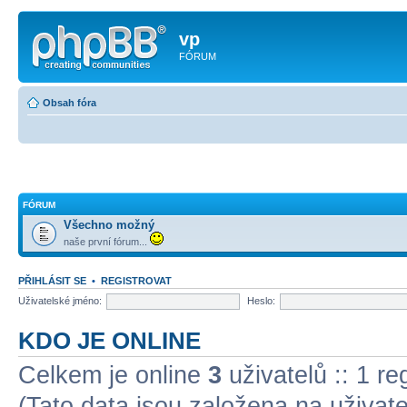
vp
FÓRUM
Obsah fóra
FÓRUM
Všechno možný
naše první fórum...
PŘIHLÁSIT SE
•
REGISTROVAT
Uživatelské jméno:
Heslo:
KDO JE ONLINE
Celkem je online
3
uživatelů :: 1 r
(Tato data jsou založena na uživatel