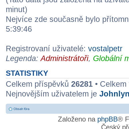
minut)
Nejvíce zde současně bylo přítom
5:39:46
Registrovaní uživatelé:
vostalpetr
Legenda:
Administrátoři
,
Globální 
STATISTIKY
Celkem příspěvků
26281
• Celkem
Nejnovějším uživatelem je
Johnly
Obsah fóra
Založeno na
phpBB
® F
Český př