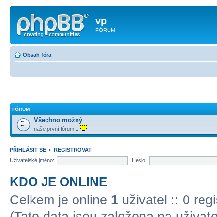
vp
FÓRUM
Obsah fóra
FÓRUM
Všechno možný
naše první fórum...
PŘIHLÁSIT SE
•
REGISTROVAT
Uživatelské jméno:
Heslo:
KDO JE ONLINE
Celkem je online
1
uživatel :: 0 re
(Tato data jsou založena na uživatel