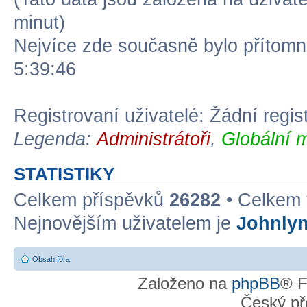
minut)
Nejvíce zde současně bylo přítom
5:39:46
Registrovaní uživatelé: Žádní regis
Legenda:
Administrátoři
,
Globální 
STATISTIKY
Celkem příspěvků
26282
• Celkem
Nejnovějším uživatelem je
Johnly
Obsah fóra
Založeno na
phpBB
® F
Český př