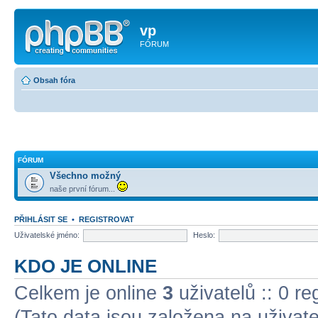
vp
FÓRUM
Obsah fóra
FÓRUM
Všechno možný
naše první fórum...
PŘIHLÁSIT SE
•
REGISTROVAT
Uživatelské jméno:
Heslo:
KDO JE ONLINE
Celkem je online
3
uživatelů :: 0 r
(Tato data jsou založena na uživatel