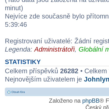
minut)
Nejvíce zde současně bylo přítom
5:39:46
Registrovaní uživatelé: Žádní regis
Legenda:
Administrátoři
,
Globální 
STATISTIKY
Celkem příspěvků
26282
• Celkem
Nejnovějším uživatelem je
Johnly
Obsah fóra
Založeno na
phpBB
® F
Český př