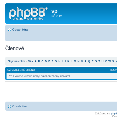
vp
FÓRUM
Obsah fóra
Členové
Najít uživatele
•
Vše
A
B
C
D
E
F
G
H
I
J
K
L
M
N
O
P
Q
R
S
T
U
V
W
X
UŽIVATELSKÉ JMÉNO
HOD
Pro zvolené kriteria nebyl nalezen žádný uživatel.
Obsah fóra
Založeno na
php
Čes