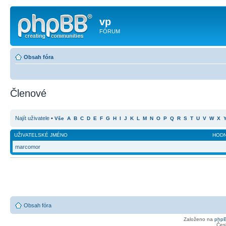
vp
FÓRUM
Obsah fóra
Členové
Najít uživatele
•
Vše
A
B
C
D
E
F
G
H
I
J
K
L
M
N
O
P
Q
R
S
T
U
V
W
X
UŽIVATELSKÉ JMÉNO
HOD
marcomor
Obsah fóra
Založeno na
php
Čes