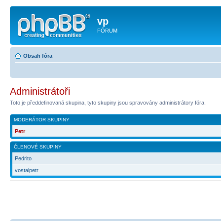
vp
FÓRUM
Obsah fóra
Administrátoři
Toto je předdefinovaná skupina, tyto skupiny jsou spravovány administrátory fóra.
MODERÁTOR SKUPINY
Petr
ČLENOVÉ SKUPINY
Pedrito
vostalpetr