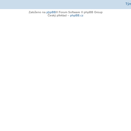
Tý
Založeno na
phpBB
® Forum Software © phpBB Group
Český překlad –
phpBB.cz