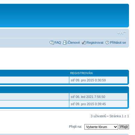
FAQ
Členové
Registrovat
Přihlásit se
REGISTROVÁN
stř 09. pro 2015 0:30:59
stř 06. led 2021 7:56:50
stř 09. pro 2015 0:39:45
3 uživatelů • Stránka
1
z
1
Přejít na: