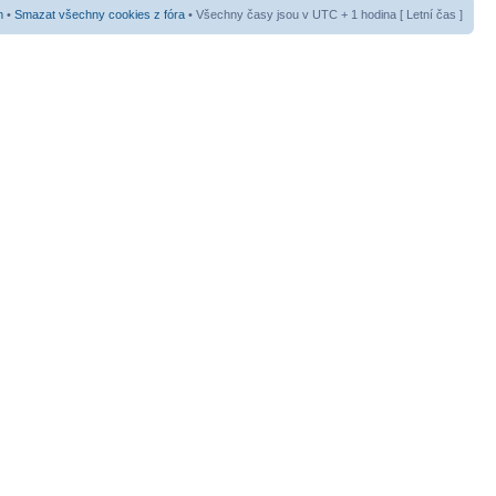
m
•
Smazat všechny cookies z fóra
• Všechny časy jsou v UTC + 1 hodina [ Letní čas ]