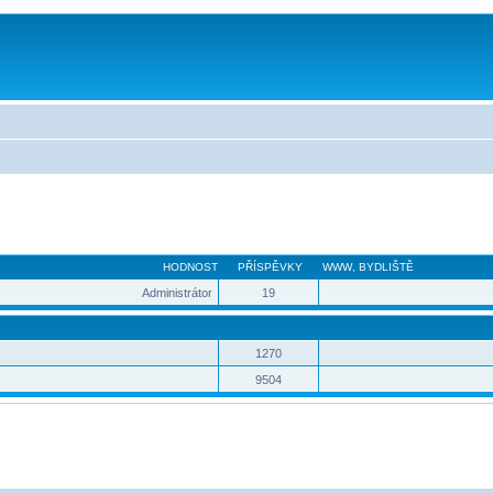
HODNOST
PŘÍSPĚVKY
WWW
,
BYDLIŠTĚ
Administrátor
19
1270
9504