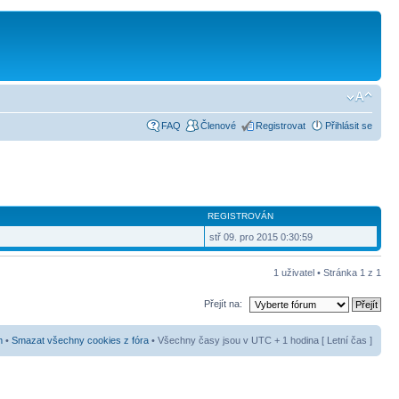
FAQ
Členové
Registrovat
Přihlásit se
REGISTROVÁN
stř 09. pro 2015 0:30:59
1 uživatel • Stránka
1
z
1
Přejít na:
m
•
Smazat všechny cookies z fóra
• Všechny časy jsou v UTC + 1 hodina [ Letní čas ]