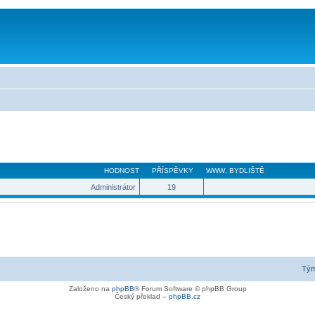
HODNOST
PŘÍSPĚVKY
WWW
,
BYDLIŠTĚ
Administrátor
19
Tý
Založeno na
phpBB
® Forum Software © phpBB Group
Český překlad –
phpBB.cz