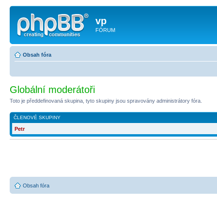
vp
FÓRUM
Obsah fóra
Globální moderátoři
Toto je předdefinovaná skupina, tyto skupiny jsou spravovány administrátory fóra.
ČLENOVÉ SKUPINY
Petr
Obsah fóra