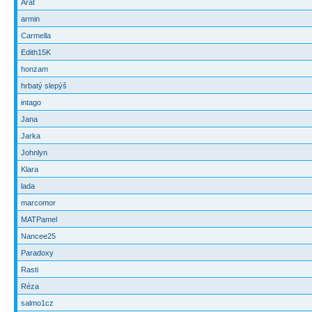
Arat
armin
Carmella
Edith15K
honzam
hrbatý slepýš
intago
Jana
Jarka
Johnlyn
Klara
lada
marcomor
MATPamel
Nancee25
Paradoxy
Rasti
Réza
salmo1cz