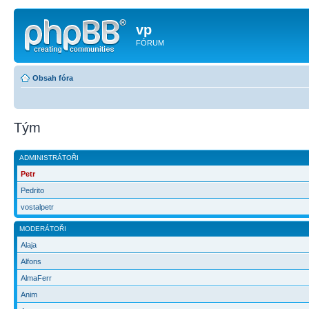
vp
FÓRUM
Obsah fóra
Tým
ADMINISTRÁTOŘI
Petr
Pedrito
vostalpetr
MODERÁTOŘI
Alaja
Alfons
AlmaFerr
Anim