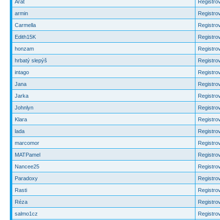
Arat
Registrov
armin
Registrov
Carmella
Registrov
Edith15K
Registrov
honzam
Registrov
hrbatý slepýš
Registrov
intago
Registrov
Jana
Registrov
Jarka
Registrov
Johnlyn
Registrov
Klara
Registrov
lada
Registrov
marcomor
Registrov
MATPamel
Registrov
Nancee25
Registrov
Paradoxy
Registrov
Rasti
Registrov
Réza
Registrov
salmo1cz
Registrov