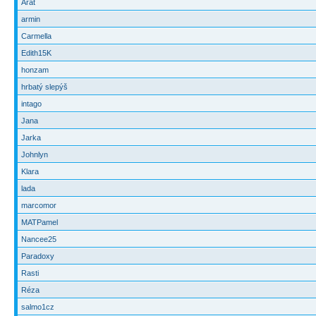
Arat
armin
Carmella
Edith15K
honzam
hrbatý slepýš
intago
Jana
Jarka
Johnlyn
Klara
lada
marcomor
MATPamel
Nancee25
Paradoxy
Rasti
Réza
salmo1cz