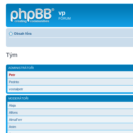
vp
FÓRUM
Obsah fóra
Tým
ADMINISTRÁTOŘI
Petr
Pedrito
vostalpetr
MODERÁTOŘI
Alaja
Alfons
AlmaFerr
Anim