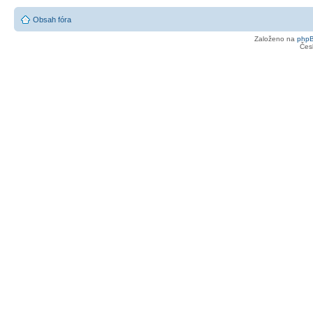
Obsah fóra
Založeno na
php
Čes