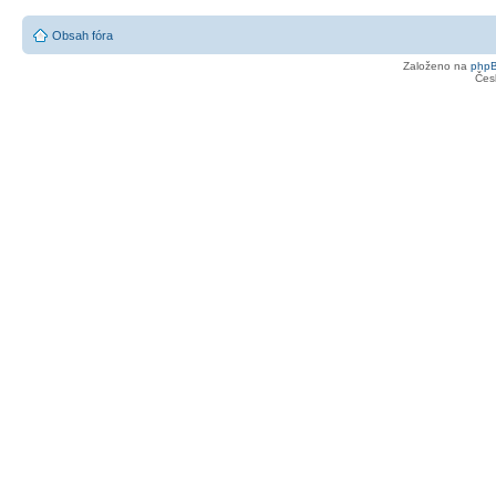
Obsah fóra
Založeno na
php
Čes