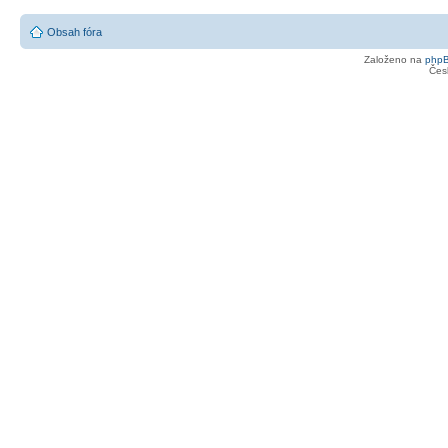
Obsah fóra
Založeno na
php
Čes