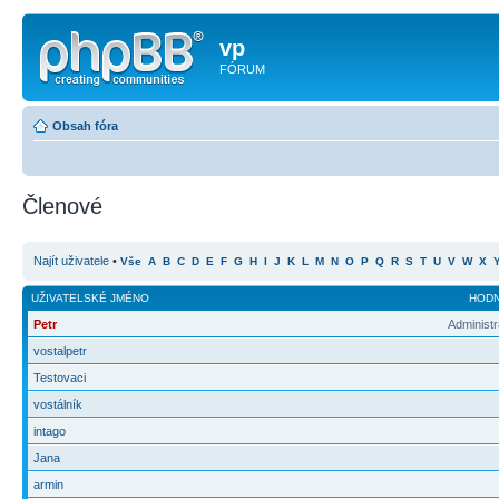
vp
FÓRUM
Obsah fóra
Členové
Najít uživatele
•
Vše
A
B
C
D
E
F
G
H
I
J
K
L
M
N
O
P
Q
R
S
T
U
V
W
X
UŽIVATELSKÉ JMÉNO
HOD
Petr
Administr
vostalpetr
Testovaci
vostálník
intago
Jana
armin