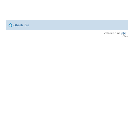
Obsah fóra
Založeno na
php
Čes