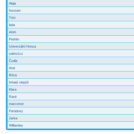
Alaja
honzam
Trini
lada
Anim
Pedrito
Univerzální Honza
salmo1cz
Čudla
Arat
Réza
hrbatý slepýš
Klara
Rasti
marcomor
Paradoxy
Jarka
Williamley