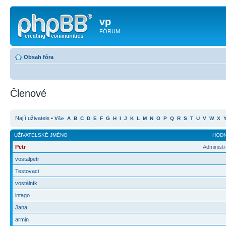
vp
FÓRUM
Obsah fóra
Členové
Najít uživatele
•
Vše
A
B
C
D
E
F
G
H
I
J
K
L
M
N
O
P
Q
R
S
T
U
V
W
X
UŽIVATELSKÉ JMÉNO
HOD
Petr
Administr
vostalpetr
Testovaci
vostálník
intago
Jana
armin