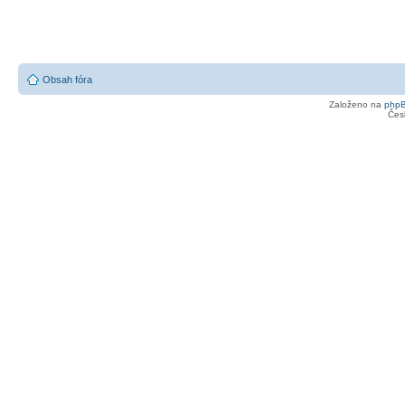
Obsah fóra
Založeno na
php
Čes