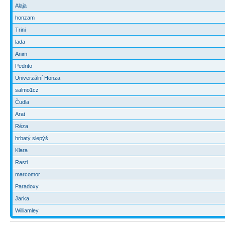
Alaja
honzam
Trini
lada
Anim
Pedrito
Univerzální Honza
salmo1cz
Čudla
Arat
Réza
hrbatý slepýš
Klara
Rasti
marcomor
Paradoxy
Jarka
Williamley