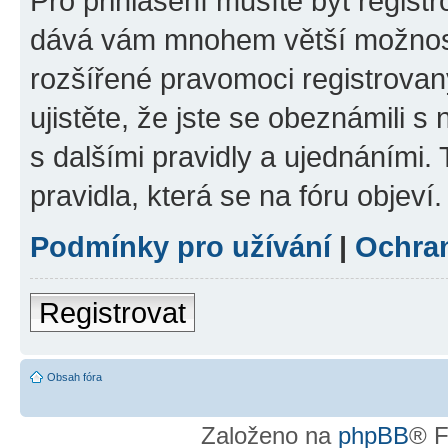
Pro přihlášení musíte být registr
dává vám mnohem větší možnosti
rozšířené pravomoci registrovan
ujistěte, že jste se obeznámili s
s dalšími pravidly a ujednáními. T
pravidla, která se na fóru objeví.
Podmínky pro užívání
|
Ochra
Registrovat
Obsah fóra
Založeno na
phpBB
® F