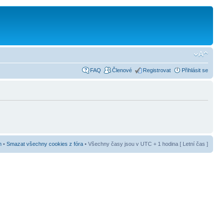
FAQ
Členové
Registrovat
Přihlásit se
m
•
Smazat všechny cookies z fóra
• Všechny časy jsou v UTC + 1 hodina [ Letní čas ]