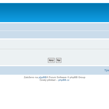
Tý
Založeno na
phpBB
® Forum Software © phpBB Group
Český překlad –
phpBB.cz