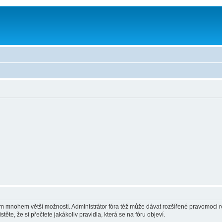
vám mnohem větší možnosti. Administrátor fóra též může dávat rozšířené pravomoci re
ěte, že si přečtete jakákoliv pravidla, která se na fóru objeví.