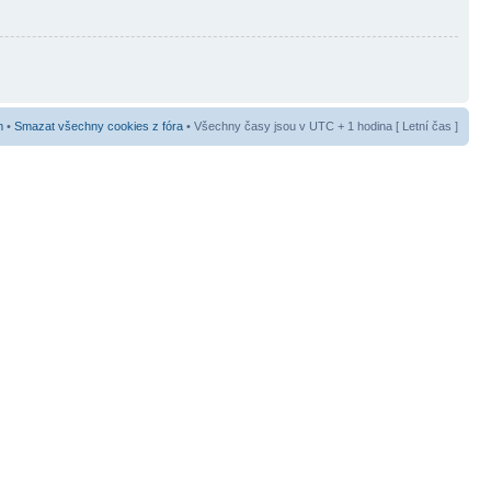
m
•
Smazat všechny cookies z fóra
• Všechny časy jsou v UTC + 1 hodina [ Letní čas ]