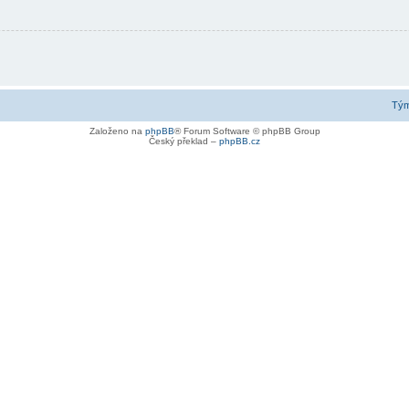
Tý
Založeno na
phpBB
® Forum Software © phpBB Group
Český překlad –
phpBB.cz