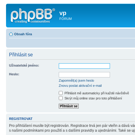
vp
FÓRUM
Obsah fóra
Přihlásit se
Uživatelské jméno:
Heslo:
Zapomněl(a) jsem heslo
Znovu poslat aktivační e-mail
Přihlásit mě automaticky při každé návštěvě
Skrýt můj online stav pro toto přihlášení
REGISTROVAT
Pro přihlášení musíte být registrován. Registrace trvá jen pár vteřin a dává 
s našimi podmínkami pro použití a s dalšími pravidly a ujednáními. Také se ujist