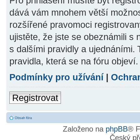
Pro přihlášení musíte být registr
dává vám mnohem větší možnosti
rozšířené pravomoci registrovan
ujistěte, že jste se obeznámili s
s dalšími pravidly a ujednáními. T
pravidla, která se na fóru objeví.
Podmínky pro užívání
|
Ochra
Registrovat
Obsah fóra
Založeno na
phpBB
® F
Český př