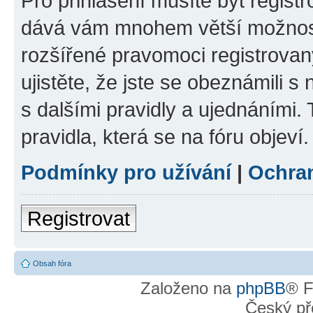
Pro přihlášení musíte být registr
dává vám mnohem větší možnosti
rozšířené pravomoci registrovan
ujistěte, že jste se obeznámili s
s dalšími pravidly a ujednáními. T
pravidla, která se na fóru objeví.
Podmínky pro užívání
|
Ochra
Registrovat
Obsah fóra
Založeno na
phpBB
® F
Český př