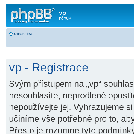
vp
FÓRUM
Obsah fóra
vp - Registrace
Svým přístupem na „vp“ souhlas
nesouhlasíte, neprodleně opusťte
nepoužívejte jej. Vyhrazujeme si
učiníme vše potřebné pro to, ab
Přesto je rozumné tyto podmínk