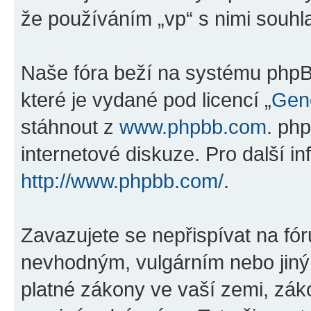
že používáním „vp“ s nimi souhla
Naše fóra beží na systému phpBB
které je vydané pod licencí „
Gene
stáhnout z
www.phpbb.com
. ph
internetové diskuze. Pro další i
http://www.phpbb.com/
.
Zavazujete se nepřispívat na fó
nevhodným, vulgárním nebo jiný
platné zákony ve vaší zemi, záko