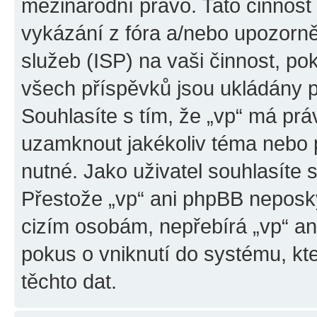
mezinárodní právo. Tato činnos
vykázání z fóra a/nebo upozorně
služeb (ISP) na vaši činnost, p
všech příspěvků jsou ukládány p
Souhlasíte s tím, že „vp“ má prá
uzamknout jakékoliv téma nebo 
nutné. Jako uživatel souhlasíte 
Přestože „vp“ ani phpBB neposky
cizím osobám, nepřebírá „vp“ a
pokus o vniknutí do systému, kt
těchto dat.