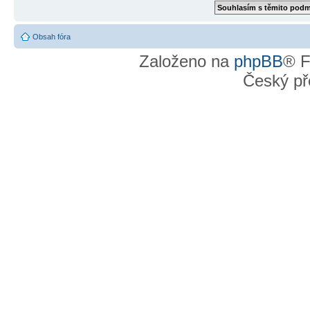
Obsah fóra
Založeno na
phpBB
® F
Český př