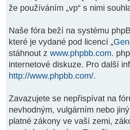
že používáním „vp“ s nimi souhla
Naše fóra beží na systému phpBB
které je vydané pod licencí „
Gene
stáhnout z
www.phpbb.com
. ph
internetové diskuze. Pro další i
http://www.phpbb.com/
.
Zavazujete se nepřispívat na fó
nevhodným, vulgárním nebo jiný
platné zákony ve vaší zemi, záko