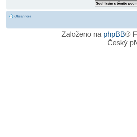
Obsah fóra
Založeno na
phpBB
® F
Český př