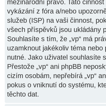
mezinárodní právo. Tato činnos
vykázání z fóra a/nebo upozorně
služeb (ISP) na vaši činnost, p
všech příspěvků jsou ukládány p
Souhlasíte s tím, že „vp“ má prá
uzamknout jakékoliv téma nebo 
nutné. Jako uživatel souhlasíte 
Přestože „vp“ ani phpBB neposky
cizím osobám, nepřebírá „vp“ a
pokus o vniknutí do systému, kt
těchto dat.