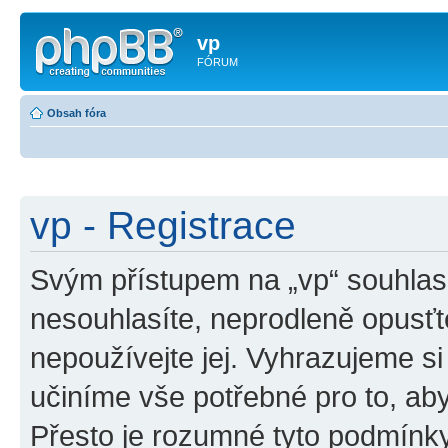
vp
FÓRUM
Obsah fóra
vp - Registrace
Svým přístupem na „vp“ souhlas
nesouhlasíte, neprodleně opusťte
nepoužívejte jej. Vyhrazujeme si
učiníme vše potřebné pro to, ab
Přesto je rozumné tyto podmínk