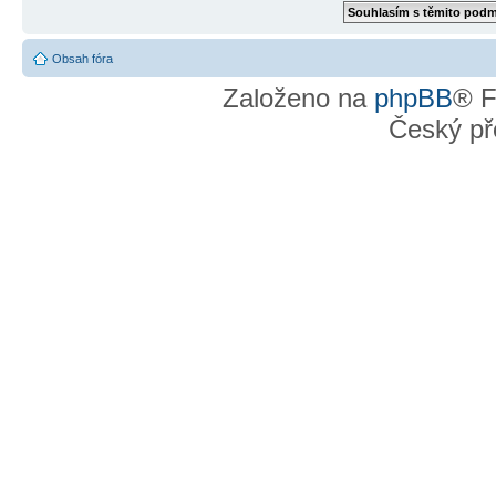
Obsah fóra
Založeno na
phpBB
® F
Český př