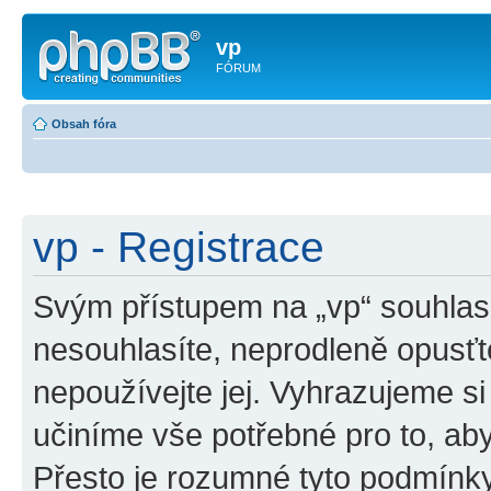
vp
FÓRUM
Obsah fóra
vp - Registrace
Svým přístupem na „vp“ souhlas
nesouhlasíte, neprodleně opusťte
nepoužívejte jej. Vyhrazujeme si
učiníme vše potřebné pro to, ab
Přesto je rozumné tyto podmínk