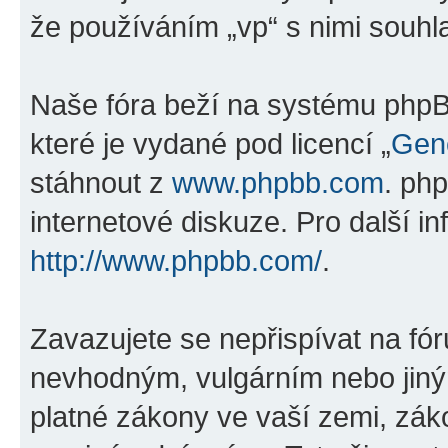
že používáním „vp“ s nimi souhla
Naše fóra beží na systému phpBB
které je vydané pod licencí „
Gene
stáhnout z
www.phpbb.com
. ph
internetové diskuze. Pro další i
http://www.phpbb.com/
.
Zavazujete se nepřispívat na fó
nevhodným, vulgárním nebo jiný
platné zákony ve vaší zemi, záko