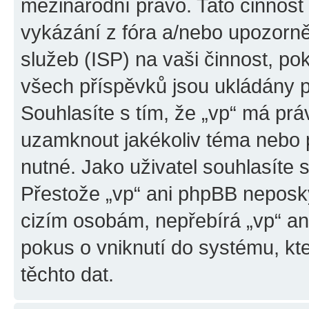
mezinárodní právo. Tato činnos
vykázání z fóra a/nebo upozorně
služeb (ISP) na vaši činnost, p
všech příspěvků jsou ukládány p
Souhlasíte s tím, že „vp“ má prá
uzamknout jakékoliv téma nebo 
nutné. Jako uživatel souhlasíte 
Přestože „vp“ ani phpBB neposky
cizím osobám, nepřebírá „vp“ a
pokus o vniknutí do systému, kt
těchto dat.