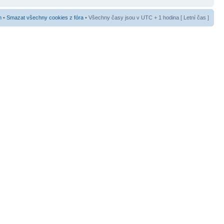
m
•
Smazat všechny cookies z fóra
• Všechny časy jsou v UTC + 1 hodina [ Letní čas ]