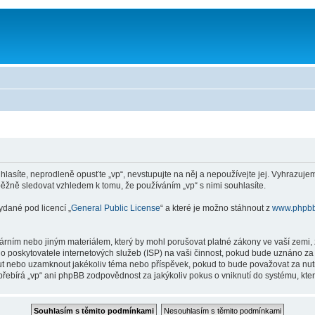
asíte, neprodleně opusťte „vp“, nevstupujte na něj a nepoužívejte jej. Vyhrazujem
ěžně sledovat vzhledem k tomu, že používáním „vp“ s nimi souhlasíte.
ydané pod licencí „
General Public License
“ a které je možno stáhnout z
www.phpb
rním nebo jiným materiálem, který by mohl porušovat platné zákony ve vaší zemi, z
 poskytovatele internetových služeb (ISP) na vaši činnost, pokud bude uznáno za 
unout nebo uzamknout jakékoliv téma nebo příspěvek, pokud to bude považovat za nut
řebírá „vp“ ani phpBB zodpovědnost za jakýkoliv pokus o vniknutí do systému, kter