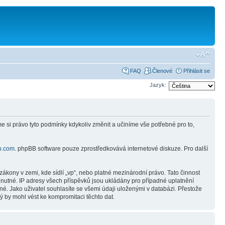
FAQ
Členové
Přihlásit se
Jazyk:
e si právo tyto podmínky kdykoliv změnit a učiníme vše potřebné pro to,
b.com
. phpBB software pouze zprostředkovává internetové diskuze. Pro další
ákony v zemi, kde sídlí „vp“, nebo platné mezinárodní právo. Tato činnost
nutné. IP adresy všech příspěvků jsou ukládány pro případné uplatnění
né. Jako uživatel souhlasíte se všemi údaji uloženými v databázi. Přestože
ý by mohl vést ke kompromitaci těchto dat.