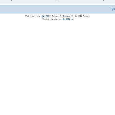
Tý
Založeno na
phpBB
® Forum Software © phpBB Group
Český překlad –
phpBB.cz