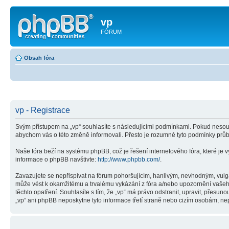
vp
FÓRUM
Obsah fóra
vp - Registrace
Svým přístupem na „vp“ souhlasíte s následujícími podmínkami. Pokud nesouhl
abychom vás o této změně informovali. Přesto je rozumné tyto podmínky průb
Naše fóra beží na systému phpBB, což je řešení internetového fóra, které je v
informace o phpBB navštivte:
http://www.phpbb.com/
.
Zavazujete se nepřispívat na fórum pohoršujícím, hanlivým, nevhodným, vulgá
může vést k okamžitému a trvalému vykázání z fóra a/nebo upozornění vašeho
těchto opatření. Souhlasíte s tím, že „vp“ má právo odstranit, upravit, přes
„vp“ ani phpBB neposkytne tyto informace třetí straně nebo cizím osobám, nep