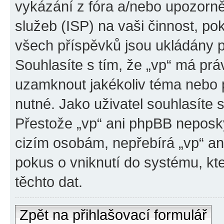
vykázání z fóra a/nebo upozorně
služeb (ISP) na vaši činnost, p
všech příspěvků jsou ukládány p
Souhlasíte s tím, že „vp“ má prá
uzamknout jakékoliv téma nebo 
nutné. Jako uživatel souhlasíte 
Přestože „vp“ ani phpBB neposky
cizím osobám, nepřebírá „vp“ a
pokus o vniknutí do systému, kt
těchto dat.
Zpět na přihlašovací formulář