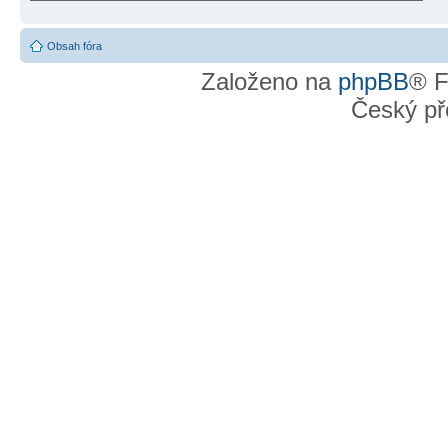
Obsah fóra
Založeno na
phpBB
® F
Český př