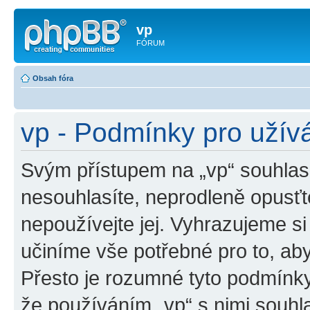
vp
FÓRUM
Obsah fóra
vp - Podmínky pro užív
Svým přístupem na „vp“ souhlas
nesouhlasíte, neprodleně opusťte
nepoužívejte jej. Vyhrazujeme si
učiníme vše potřebné pro to, ab
Přesto je rozumné tyto podmínk
že používáním „vp“ s nimi souhla